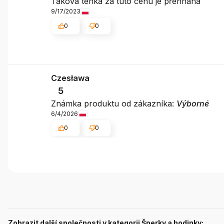
Taková tenká za tuto cenu je přehnaná
9/17/2023
0
0
Czesława
5
Známka produktu od zákazníka:
Výborné
6/4/2026
0
0
Zobrazit další společnosti v kategorii Šperky a hodinky: