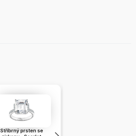
Stříbrný prsten se
Náhrdelník s perlami -