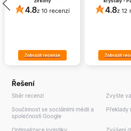
zirkony
krystaly - P
4.8
4.8
z 10 recenzí
z 12 
Zobrazit recenze
Zobrazit re
Řešení
Sběr recenzí
Zvyšte va
Součinnost se sociálními médii a
Překlady 
společností Google
Optimalizace logistiky
Zvýšení 