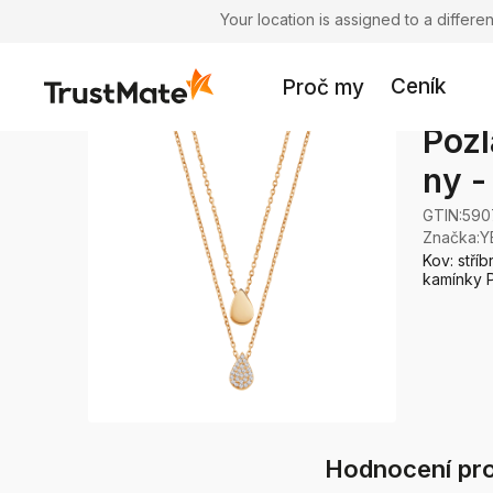
Your location is assigned to a differ
Ceník
Proč my
Pozl
ny -
GTIN:
590
Značka
:
Y
Kov: stří
kamínky P
Hodnocení prod