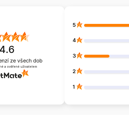
5
4
4.6
3
enzí
ze všech dob
né a ověřené uživatelem
2
1