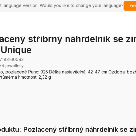
ent language version. Would you like to change your language?
Yes
acený stříbrný náhrdelník se zi
 Unique
7183160093
ES jewellery
bro, pozlacené Punc: 925 Délka nastavitelná: 42-47 cm Ozdoba: be
růměrná hmotnost: 2,32 g
uktu: Pozlacený stříbrný náhrdelník se z