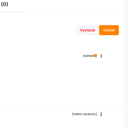
 (0)
Vymazat
Hledat
ověřené
Externí recenze