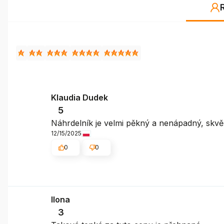
Klaudia Dudek
5
Náhrdelník je velmi pěkný a nenápadný, skvěl
12/15/2025
0
0
Ilona
3