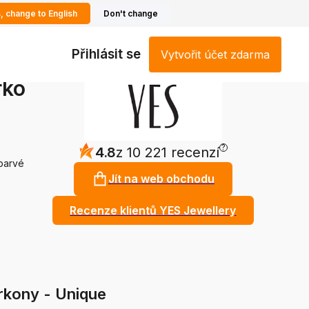
, change to English
Don't change
Přihlásit se
Vytvořit účet zdarma
rko
?
4.8
z 10 221 recenzí
zbarvé
Jít na web obchodu
Recenze klientů YES Jewellery
irkony - Unique