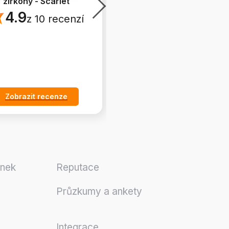
zirkony - Scarlet
Pearls
4.9
5.0
z 10 recenzí
z 7 recenzí
Zobrazit recenze
Zobrazit recenze
ánek
Reputace
Průzkumy a ankety
Integrace