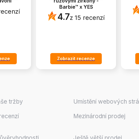
avoni
růžovými zirkony -
Barbie™ x YES
recenzí
4.7
z 15 recenzí
cenze
Zobrazit recenze
še tržby
Umístění webových str
recenzí
Mezinárodní prodej
důvěryhodnosti
Ještě větší prodej