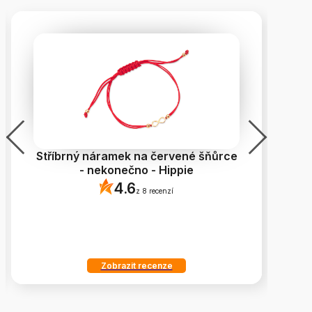
Stříbrný náramek na červené šňůrce
Po
- nekonečno - Hippie
4.6
z 8 recenzí
Zobrazit recenze