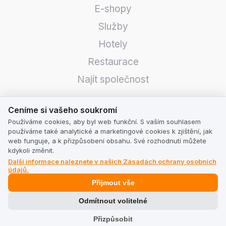
E-shopy
Služby
Hotely
Restaurace
Najít společnost
Ceníme si vašeho soukromí
TrustMate
Ceníme si vašeho soukromí
Používáme cookies, aby byl web funkční. S vaším souhlasem
Kontaktujte nás
používáme také analytické a marketingové cookies k zjištění, jak
web funguje, a k přizpůsobení obsahu. Své rozhodnutí můžete
Recenze o Nás
kdykoli změnit.
Další informace naleznete v našich Zásadách ochrany osobních
Partneři
údajů.
Team
Přijmout vše
Odmítnout volitelné
Adresa
Přizpůsobit