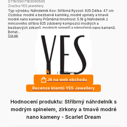
GTIN:
5907183090505
Značka
:
YES jewellery
Typ výrobku: Náhrdelník Kov: Stříbrná Ryzost: 925 Délka: 47 cm
Ozdoba: modré a bezbarvé kamínky, modré spinely a tmavě
modré nano kameny Průměrná hmotnost: 5.18 g Náhrdelník z
mincovního stříbra 925 zdobený kompozicí modrých a
bezbarvých zirkonů, modrých spinelů a námořních nano kamenů.
Bohat...
Číst dál
4.8
?
z 10 220 recenzí
Jít na web obchodu
Recenze klientů YES Jewellery
Hodnocení produktu: Stříbrný náhrdelník s
modrým spinelem, zirkony a tmavě modré
nano kameny - Scarlet Dream