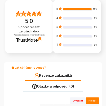
5
100%
4
0%
5.0
3
5
počet recenzí
0%
ze všech dob
Recenze získané a ověřené uživatelem
2
0%
1
0%
Jak sbíráme recenze?
Recenze zákazníků
Otázky a odpovědi (0)
Vymazat
Hledat