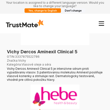
Your location is assigned to a different language version. Would you
like to change your language?
Yes, change to English
Don't change
Vichy Dercos Aminexil Clinical 5
GTIN:
3337875522786
Značka
:
Vichy
Kategória
:
Vlasové oleje a séra
Vichy Dercos Aminexil Clinical 5 je intenzívne sérum proti
vypadávaniu vlasov. S patentovanou molekulou Aminexil posilňuje
vlasové korienky a stimuluje rast. Dermatologicky testované,
vhodné pre citlivú pokožku hlavy.