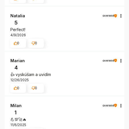
Natalia
overené
5
Perfect!
4/9/2026
0
0
Marian
overené
4
👍️ vyskúšam a uvidím
12/26/2025
0
0
Milan
overené
1
💪💯🚀🔥
11/6/2025