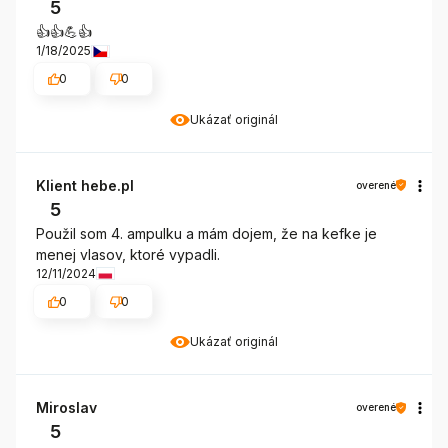
5
👍️👍️💪👍️
1/18/2025
0
0
Ukázať originál
Klient hebe.pl
overené
5
Použil som 4. ampulku a mám dojem, že na kefke je
menej vlasov, ktoré vypadli.
12/11/2024
0
0
Ukázať originál
Miroslav
overené
5