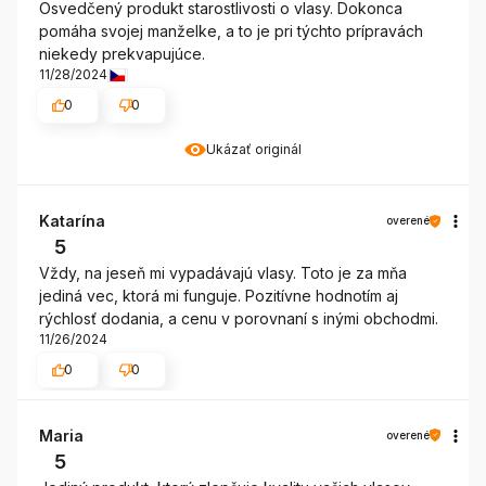
Osvedčený produkt starostlivosti o vlasy. Dokonca
pomáha svojej manželke, a to je pri týchto prípravách
niekedy prekvapujúce.
11/28/2024
0
0
Ukázať originál
Katarína
overené
5
Vždy, na jeseň mi vypadávajú vlasy. Toto je za mňa
jediná vec, ktorá mi funguje. Pozitívne hodnotím aj
rýchlosť dodania, a cenu v porovnaní s inými obchodmi.
11/26/2024
0
0
Maria
overené
5