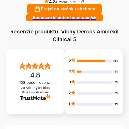
4.8
?
z recenzií 972 007
Prejsť na stránku obchodu
Recenzie klientov hebe.com/sk
Recenzie produktu: Vichy Dercos Aminexil
Clinical 5
5
83%
4
14%
4.8
3
108
počet recenzií
2%
zo všetkých čias
Získané recenzie a overené
2
0%
1
1%