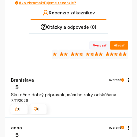
Ako zhromažďujeme recenzie?
Recenzie zákazníkov
Otázky a odpovede (0)
Vymazať
Hľadať
Branislava
overené
5
Skutočne dobrý prípravok, mám ho roky odskúšaný.
7/11/2026
0
0
anna
overené
5