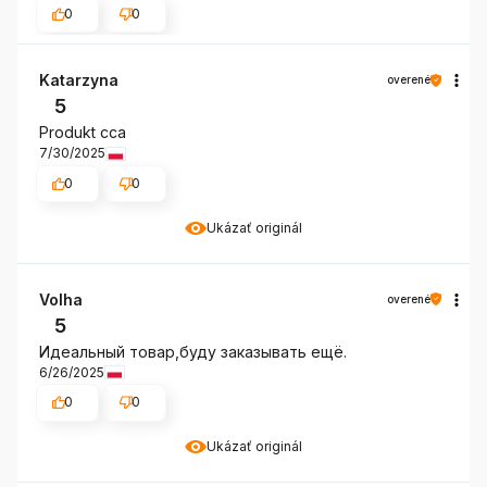
0
0
Katarzyna
overené
5
Produkt cca
7/30/2025
0
0
Ukázať originál
Volha
overené
5
Идеальный товар,буду заказывать ещё.
6/26/2025
0
0
Ukázať originál