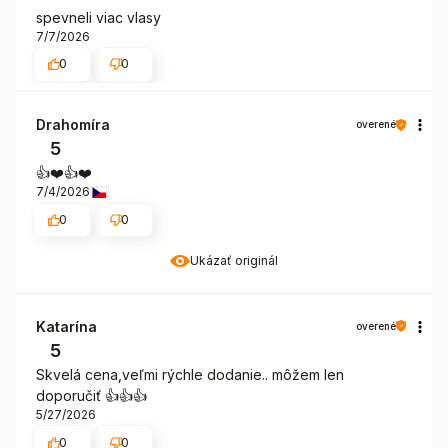
spevneli viac vlasy
7/7/2026
0
0
Drahomíra
overené
5
👍️❤️👍️❤️
7/4/2026
0
0
Ukázať originál
Katarína
overené
5
Skvelá cena,veľmi rýchle dodanie.. môžem len
doporučiť 👍👍👍
5/27/2026
0
0