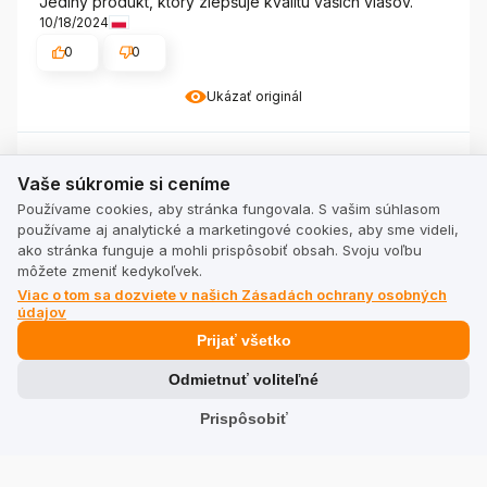
Jediný produkt, ktorý zlepšuje kvalitu vašich vlasov.
10/18/2024
0
0
Ukázať originál
Vaše súkromie si ceníme
Mirosława
overené
Vaše súkromie si ceníme
5
Používame cookies, aby stránka fungovala. S vašim súhlasom
Ampulky sa ľahko nanášajú. Nemastia vlasy. Som
používame aj analytické a marketingové cookies, aby sme videli,
uprostred liečby, takže čakám na výsledky.
ako stránka funguje a mohli prispôsobiť obsah. Svoju voľbu
10/17/2024
môžete zmeniť kedykoľvek.
0
0
Viac o tom sa dozviete v našich Zásadách ochrany osobných
údajov
Ukázať originál
Prijať všetko
Odmietnuť voliteľné
Vlasta
overené
Prispôsobiť
5
Tento produkt som si kúpila druhýkrát, jednoduchá
aplikácia, príjemná vôňa a nadýchané vlasy po aplikácii.