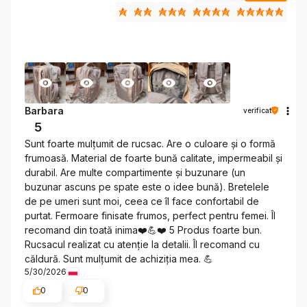
Barbara
verificat
5
Sunt foarte mulțumit de rucsac. Are o culoare și o formă
frumoasă. Material de foarte bună calitate, impermeabil și
durabil. Are multe compartimente și buzunare (un
buzunar ascuns pe spate este o idee bună). Bretelele
de pe umeri sunt moi, ceea ce îl face confortabil de
purtat. Fermoare finisate frumos, perfect pentru femei. Îl
recomand din toată inima❤️💪❤️ 5 Produs foarte bun.
Rucsacul realizat cu atenție la detalii. Îl recomand cu
căldură. Sunt mulțumit de achiziția mea. 💪
5/30/2026
0
0