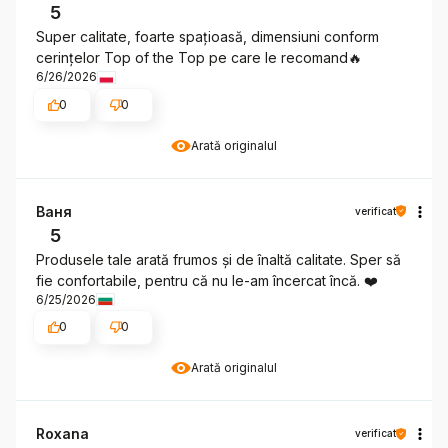
5
Super calitate, foarte spațioasă, dimensiuni conform
cerințelor Top of the Top pe care le recomand🔥
6/26/2026
0
0
Arată originalul
Ваня
verificat
5
Produsele tale arată frumos și de înaltă calitate. Sper să
fie confortabile, pentru că nu le-am încercat încă. ❤️
6/25/2026
0
0
Arată originalul
Roxana
verificat