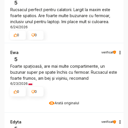
5
Rucsacul perfect pentru calatorii. Largit la maxim este
foarte spatios. Are foarte multe buzunare cu fermoar,
inclusiv unul pentru laptop. Imi place mult si culoarea.
6/24/2026
0
0
Ewa
verificat
5
Foarte spațioasă, are mai multe compartimente, un
buzunar super pe spate închis cu fermoar. Rucsacul este
foarte frumos, am bej și vișiniu, recomand
6/23/2026
0
0
Arată originalul
Edyta
verificat