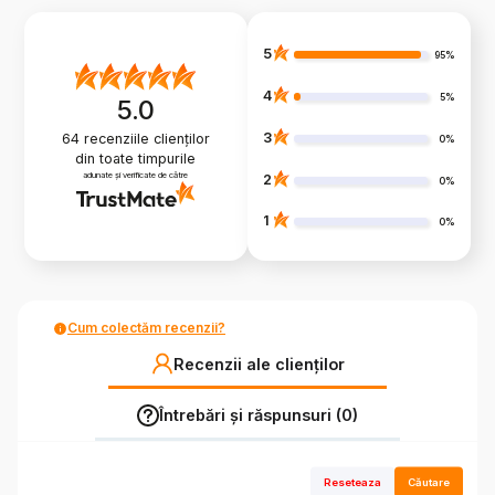
5
95%
4
5%
5.0
3
64
recenziile clienților
0%
din toate timpurile
adunate și verificate de către
2
0%
1
0%
Cum colectăm recenzii?
Recenzii ale clienților
Întrebări și răspunsuri (0)
Reseteaza
Căutare