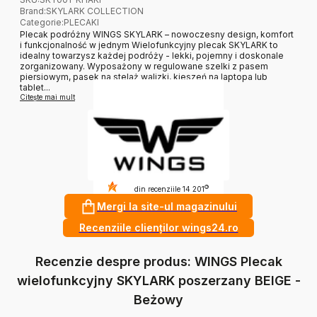
Brand
:
SKYLARK COLLECTION
Categorie
:
PLECAKI
Plecak podróżny WINGS SKYLARK – nowoczesny design, komfort
i funkcjonalność w jednym Wielofunkcyjny plecak SKYLARK to
idealny towarzysz każdej podróży - lekki, pojemny i doskonale
zorganizowany. Wyposażony w regulowane szelki z pasem
piersiowym, pasek na stelaż walizki, kieszeń na laptopa lub
tablet...
Citește mai mult
4.9
?
din recenziile 14 201
Mergi la site-ul magazinului
Recenziile clienților wings24.ro
Recenzie despre produs: WINGS Plecak
wielofunkcyjny SKYLARK poszerzany BEIGE -
Beżowy