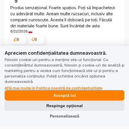
5
Produs senzațional. Foarte spațios. Poți să împachetezi
cu adevărat multe. Aveam multe rucsacuri, inclusiv alte
companii cunoscute. Acesta îi doboară pe toți. Făcută
din materiale foarte bune. Sunt încântat de asta.
6/22/2026
0
0
Apreciem confidențialitatea dumneavoastră.
Arată originalul
Apreciem confidențialitatea dumneavoastră.
Folosim cookie-uri pentru a menține site-ul funcțional. Cu
consimțământul dumneavoastră, folosim și cookie-uri de analiză și
ANETA EDYTA
verificat
marketing pentru a vedea cum funcționează site-ul și pentru a
personaliza conținutul. Puteți schimba oricând opțiunea
5
dumneavoastră.
Un rucsac grozav pentru o vacanță în oraș. Spațios,
Află mai multe în Politica noastră de confidențialitate
confortabil, elegant. Execuție de înaltă calitate. Îți
Acceptă tot
recomand!
6/20/2026
Respinge opțional
0
0
Personalizează
Arată originalul