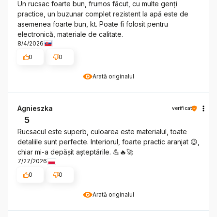
Un rucsac foarte bun, frumos făcut, cu multe genți
practice, un buzunar complet rezistent la apă este de
asemenea foarte bun, kt. Poate fi folosit pentru
electronică, materiale de calitate.
8/4/2026
0
0
Arată originalul
Agnieszka
verificat
5
Rucsacul este superb, culoarea este materialul, toate
detaliile sunt perfecte. Interiorul, foarte practic aranjat 😉,
chiar mi-a depășit așteptările. 💪🔥🚀
7/27/2026
0
0
Arată originalul