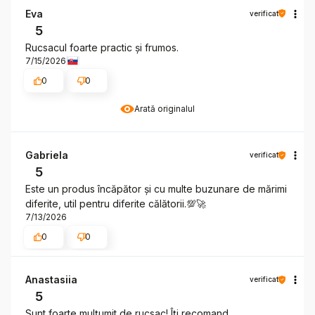
Eva
verificat
5
Rucsacul foarte practic și frumos.
7/15/2026
0
0
Arată originalul
Gabriela
verificat
5
Este un produs încăpător și cu multe buzunare de mărimi
diferite, util pentru diferite călătorii.💯🚀
7/13/2026
0
0
Anastasiia
verificat
5
Sunt foarte mulțumit de rucsac! Îți recomand