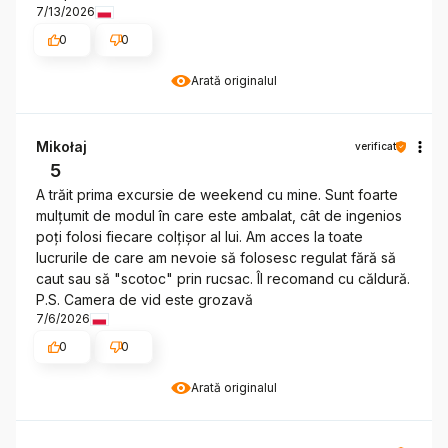
7/13/2026
0
0
Arată originalul
Mikołaj
verificat
5
A trăit prima excursie de weekend cu mine. Sunt foarte
mulțumit de modul în care este ambalat, cât de ingenios
poți folosi fiecare colțișor al lui. Am acces la toate
lucrurile de care am nevoie să folosesc regulat fără să
caut sau să "scotoc" prin rucsac. Îl recomand cu căldură.
P.S. Camera de vid este grozavă
7/6/2026
0
0
Arată originalul