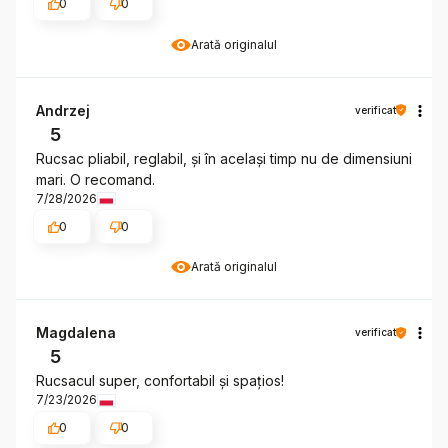
0
0
Arată originalul
Andrzej
verificat
5
Rucsac pliabil, reglabil, și în același timp nu de dimensiuni
mari. O recomand.
7/28/2026
0
0
Arată originalul
Magdalena
verificat
5
Rucsacul super, confortabil și spațios!
7/23/2026
0
0