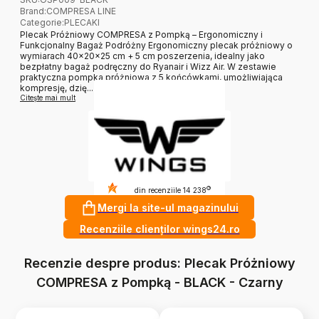
Brand
:
COMPRESA LINE
Categorie
:
PLECAKI
Plecak Próżniowy COMPRESA z Pompką – Ergonomiczny i
Funkcjonalny Bagaż Podróżny Ergonomiczny plecak próżniowy o
wymiarach 40×20×25 cm + 5 cm poszerzenia, idealny jako
bezpłatny bagaż podręczny do Ryanair i Wizz Air. W zestawie
praktyczna pompka próżniowa z 5 końcówkami, umożliwiająca
kompresję, dzię...
Citește mai mult
4.9
?
din recenziile 14 238
Mergi la site-ul magazinului
Recenziile clienților wings24.ro
Recenzie despre produs: Plecak Próżniowy
COMPRESA z Pompką - BLACK - Czarny