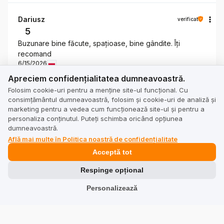
Dariusz
verificat
5
Buzunare bine făcute, spațioase, bine gândite. Îți
recomand
6/15/2026
Apreciem confidențialitatea dumneavoastră.
0
0
Apreciem confidențialitatea dumneavoastră.
Folosim cookie-uri pentru a menține site-ul funcțional. Cu
Arată originalul
consimțământul dumneavoastră, folosim și cookie-uri de analiză și
marketing pentru a vedea cum funcționează site-ul și pentru a
personaliza conținutul. Puteți schimba oricând opțiunea
dumneavoastră.
Joanna
verificat
Află mai multe în Politica noastră de confidențialitate
5
Acceptă tot
Rucsacul grozav. Foarte practic și ușor de împachetat.
6/11/2026
Respinge opțional
0
0
Personalizează
Arată originalul