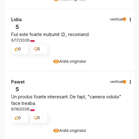
Lidia
verificat
5
Fiul este foarte mulțumit 😊, recomand
6/17/2026
0
0
Arată originalul
Paweł
verificat
5
Un produs foarte interesant. De fapt, "camera vidului"
face treaba.
6/16/2026
0
0
Arată originalul