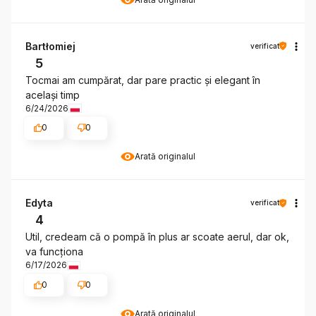
Bartłomiej
verificat
5
Tocmai am cumpărat, dar pare practic și elegant în
același timp
6/24/2026
0
0
Arată originalul
Edyta
verificat
4
Util, credeam că o pompă în plus ar scoate aerul, dar ok,
va funcționa
6/17/2026
0
0
Arată originalul