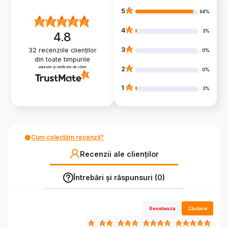
5
94%
4
3%
4.8
3
32
recenziile clienților
0%
din toate timpurile
adunate și verificate de către
2
0%
1
3%
Cum colectăm recenzii?
Recenzii ale clienților
Întrebări și răspunsuri (0)
Reseteaza
Căutare