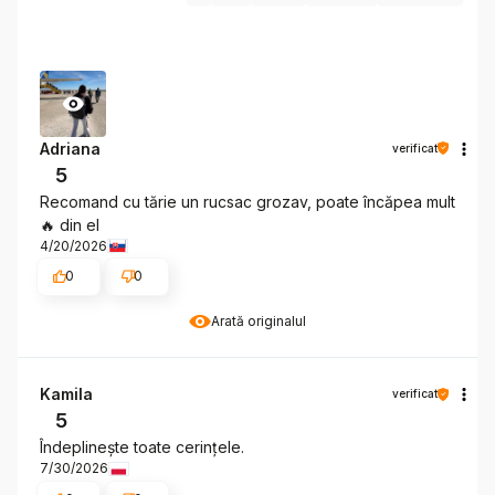
Adriana
verificat
5
Recomand cu tărie un rucsac grozav, poate încăpea mult
🔥 din el
4/20/2026
0
0
Arată originalul
Kamila
verificat
5
Îndeplinește toate cerințele.
7/30/2026