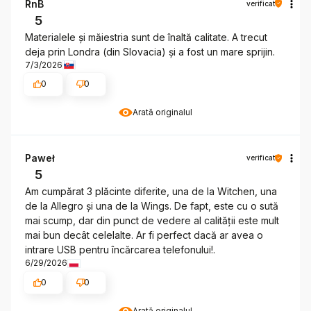
RnB
verificat
5
Materialele și măiestria sunt de înaltă calitate. A trecut
deja prin Londra (din Slovacia) și a fost un mare sprijin.
7/3/2026
0
0
Arată originalul
Paweł
verificat
5
Am cumpărat 3 plăcinte diferite, una de la Witchen, una
de la Allegro și una de la Wings. De fapt, este cu o sută
mai scump, dar din punct de vedere al calității este mult
mai bun decât celelalte. Ar fi perfect dacă ar avea o
intrare USB pentru încărcarea telefonului!.
6/29/2026
0
0
Arată originalul