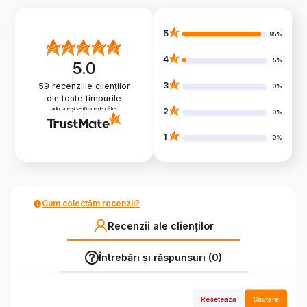
5
95%
4
5%
5.0
3
59
recenziile clienților
0%
din toate timpurile
adunate și verificate de către
2
0%
1
0%
Cum colectăm recenzii?
Recenzii ale clienților
Întrebări și răspunsuri (0)
Reseteaza
Căutare