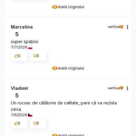
Arată originalul
Marcelina
verificat
5
super spațios
7/7/2026
0
0
Arată originalul
Vladimír
verificat
5
Un rucsac de călătorie de calitate, pare că va rezista
ceva.
7/6/2026
0
0
Arată originalul