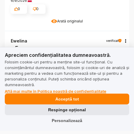
6/9/2026
0
0
Arată originalul
Ewelina
verificat
5
Apreciem confidențialitatea dumneavoastră.
Apreciem confidențialitatea dumneavoastră.
🔥🔥🔥
6/8/2026
Folosim cookie-uri pentru a menține site-ul funcțional. Cu
consimțământul dumneavoastră, folosim și cookie-uri de analiză și
0
0
marketing pentru a vedea cum funcționează site-ul și pentru a
personaliza conținutul. Puteți schimba oricând opțiunea
Arată originalul
dumneavoastră.
Află mai multe în Politica noastră de confidențialitate
Acceptă tot
Jana
verificat
5
Respinge opțional
Practic rezolvat. Posibilitatea de a crește volumul.
Personalizează
6/8/2026
0
0