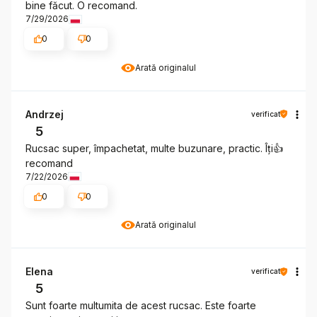
bine făcut. O recomand.
7/29/2026
0
0
Arată originalul
Andrzej
verificat
5
Rucsac super, împachetat, multe buzunare, practic. Îți👍️
recomand
7/22/2026
0
0
Arată originalul
Elena
verificat
5
Sunt foarte multumita de acest rucsac. Este foarte