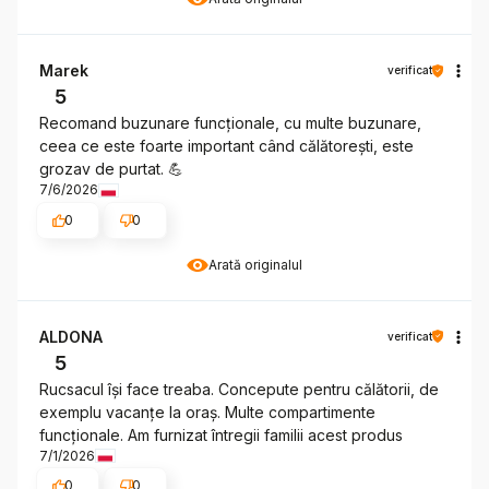
Marek
verificat
5
Recomand buzunare funcționale, cu multe buzunare,
ceea ce este foarte important când călătorești, este
grozav de purtat. 💪
7/6/2026
0
0
Arată originalul
ALDONA
verificat
5
Rucsacul își face treaba. Concepute pentru călătorii, de
exemplu vacanțe la oraș. Multe compartimente
funcționale. Am furnizat întregii familii acest produs
7/1/2026
0
0