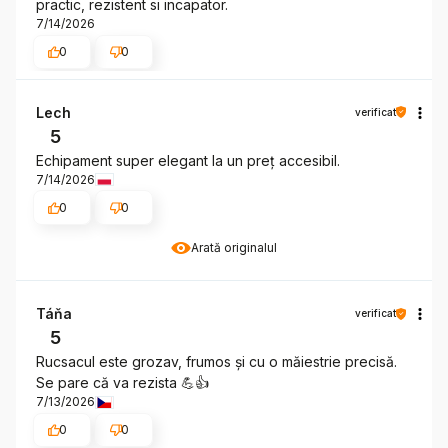
practic, rezistent si incapator.
7/14/2026
0
0
Lech
verificat
5
Echipament super elegant la un preț accesibil.
7/14/2026
0
0
Arată originalul
Táňa
verificat
5
Rucsacul este grozav, frumos și cu o măiestrie precisă.
Se pare că va rezista 💪👍️
7/13/2026
0
0