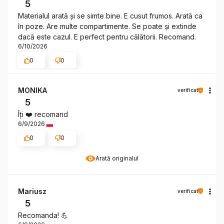
5
Materialul arată și se simte bine. E cusut frumos. Arată ca
în poze. Are multe compartimente. Se poate și extinde
dacă este cazul. E perfect pentru călătorii. Recomand.
6/10/2026
0
0
MONIKA
verificat
5
Îți ❤️ recomand
6/9/2026
0
0
Arată originalul
Mariusz
verificat
5
Recomanda! 💪