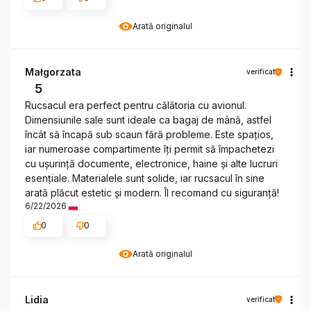
Arată originalul
Małgorzata
verificat
5
Rucsacul era perfect pentru călătoria cu avionul.
Dimensiunile sale sunt ideale ca bagaj de mână, astfel
încât să încapă sub scaun fără probleme. Este spațios,
iar numeroase compartimente îți permit să împachetezi
cu ușurință documente, electronice, haine și alte lucruri
esențiale. Materialele sunt solide, iar rucsacul în sine
arată plăcut estetic și modern. Îl recomand cu siguranță!
6/22/2026
0
0
Arată originalul
Lidia
verificat