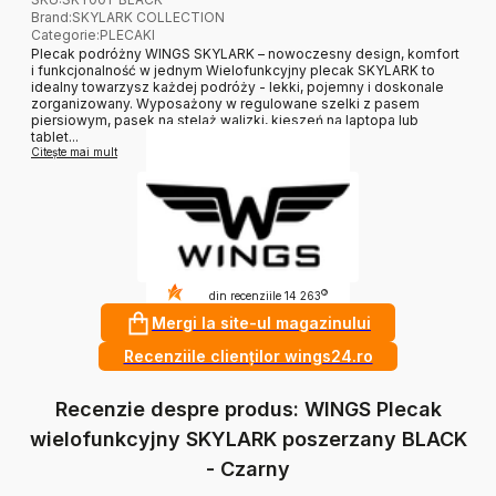
Brand
:
SKYLARK COLLECTION
Categorie
:
PLECAKI
Plecak podróżny WINGS SKYLARK – nowoczesny design, komfort
i funkcjonalność w jednym Wielofunkcyjny plecak SKYLARK to
idealny towarzysz każdej podróży - lekki, pojemny i doskonale
zorganizowany. Wyposażony w regulowane szelki z pasem
piersiowym, pasek na stelaż walizki, kieszeń na laptopa lub
tablet...
Citește mai mult
4.9
?
din recenziile 14 263
Mergi la site-ul magazinului
Recenziile clienților wings24.ro
Recenzie despre produs: WINGS Plecak
wielofunkcyjny SKYLARK poszerzany BLACK
- Czarny