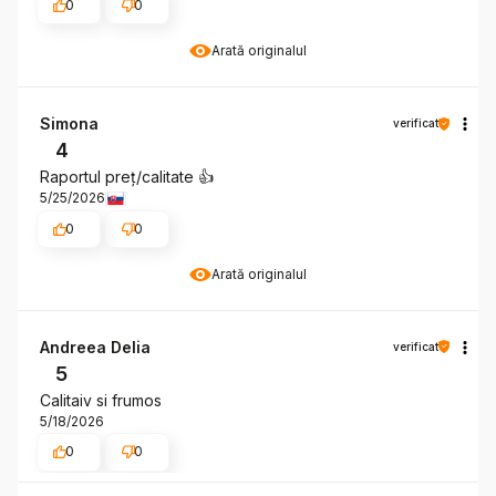
0
0
Arată originalul
Simona
verificat
4
Raportul preț/calitate 👍️
5/25/2026
0
0
Arată originalul
Andreea Delia
verificat
5
Calitaiv si frumos
5/18/2026
0
0