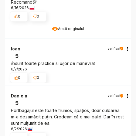
Recomand💯
6/16/2026
0
0
Arată originalul
Ioan
verificat
5
👍️sunt foarte practice si ușor de manevrat
6/2/2026
0
0
Daniela
verificat
5
Portbagajul este foarte frumos, spațios, doar culoarea
m-a dezamăgit puțin. Credeam că e mai palid. Dar în rest
sunt mulțumit de ea.
6/2/2026