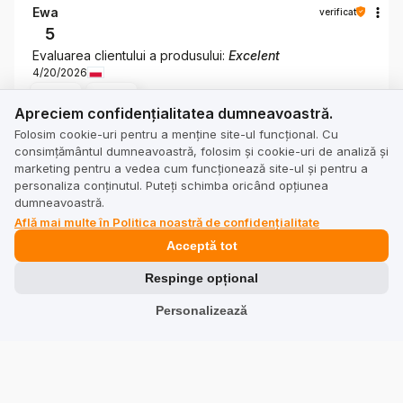
Ewa
verificat
5
Evaluarea clientului a produsului:
Excelent
4/20/2026
Apreciem confidențialitatea dumneavoastră.
0
0
Apreciem confidențialitatea dumneavoastră.
Folosim cookie-uri pentru a menține site-ul funcțional. Cu
consimțământul dumneavoastră, folosim și cookie-uri de analiză și
marketing pentru a vedea cum funcționează site-ul și pentru a
personaliza conținutul. Puteți schimba oricând opțiunea
dumneavoastră.
Află mai multe în Politica noastră de confidențialitate
Acceptă tot
Vezi alte companii din categoria Turism și relaxare:
Respinge opțional
fishingdreamworld.ro
Personalizează
fishingdreamworld.ro