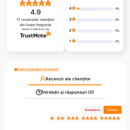
4
6%
4.9
3
17
recenziile clienților
0%
din toate timpurile
adunate și verificate de către
2
0%
1
0%
Cum colectăm recenzii?
Recenzii ale clienților
Întrebări și răspunsuri (0)
Reseteaza
Căutare