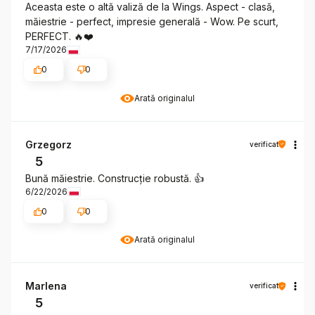
Aceasta este o altă valiză de la Wings. Aspect - clasă,
măiestrie - perfect, impresie generală - Wow. Pe scurt,
PERFECT. 🔥❤️
7/17/2026
0
0
Arată originalul
Grzegorz
verificat
5
Bună măiestrie. Construcție robustă. 👍️
6/22/2026
0
0
Arată originalul
Marlena
verificat
5