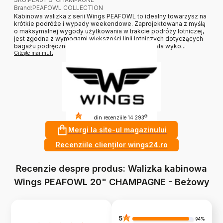
Brand
:
PEAFOWL COLLECTION
Kabinowa walizka z serii Wings PEAFOWL to idealny towarzysz na
krótkie podróże i wypady weekendowe. Zaprojektowana z myślą
o maksymalnej wygody użytkowania w trakcie podróży lotniczej,
jest zgodna z wymogami większości linii lotniczych dotyczących
bagażu podręcznego. Ta walizka kabinowa została wyko...
Citește mai mult
4.9
?
din recenziile 14 293
Mergi la site-ul magazinului
Recenziile clienților wings24.ro
Recenzie despre produs: Walizka kabinowa
Wings PEAFOWL 20" CHAMPAGNE - Beżowy
5
94%