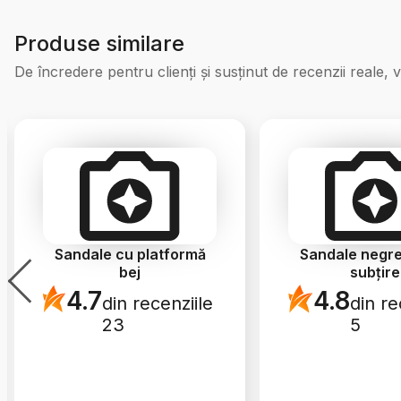
Produse similare
De încredere pentru clienți și susținut de recenzii reale, v
Sandale cu platformă
Sandale negre
bej
subțire
4.7
4.8
din recenziile
din re
23
5