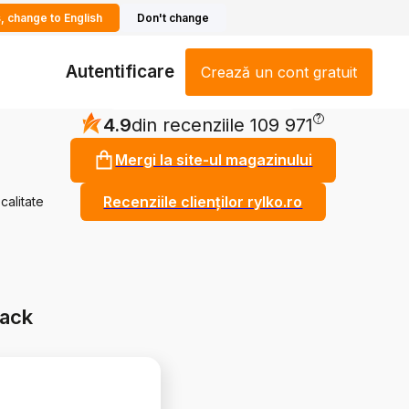
, change to English
Don't change
Autentificare
Crează un cont gratuit
?
4.9
din recenziile 109 971
Mergi la site-ul magazinului
Recenziile clienților rylko.ro
calitate
back