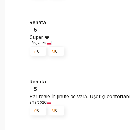
Renata
5
Super ❤️
5/15/2026
0
0
Renata
5
Par reale în ținute de vară. Ușor și confortabi
2/19/2026
0
0