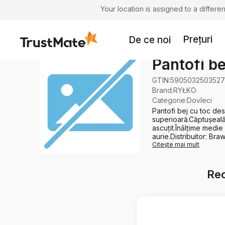
Your location is assigned to a differ
Prețuri
De ce noi
Pantofi be
GTIN:
5905032503527
Brand
:
RYŁKO
Categorie
:
Dovleci
Pantofi bej cu toc des
superioară.Căptușeală 
ascuțit.Înălțime medie
aurie.Distribuitor: Braw
Citește mai mult
Rec