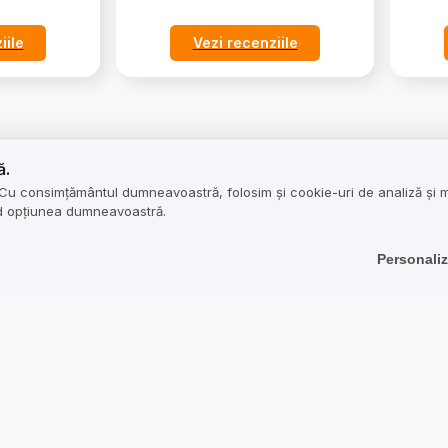
iile
Vezi recenziile
ă.
vânzările
Poziționarea site-ului w
. Cu consimțământul dumneavoastră, folosim și cookie-uri de analiză și 
nd opțiunea dumneavoastră.
a traducerilor
Vânzări internaționale
Personali
credibilității
Și mai multe vânzări