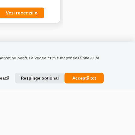
Vezi recenziile
Vezi recenziile
eb
Reputație
marketing pentru a vedea cum funcționează site-ul și
Sondaje și studii
zează
Respinge opțional
Acceptă tot
Integrări