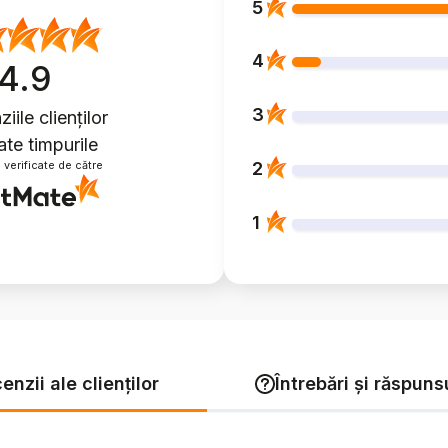
5
4
4.9
3
iile clienților
ate timpurile
2
 verificate de către
1
enzii ale clienților
Întrebări și răspuns