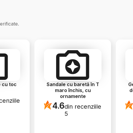
erificate.
 cu toc
Sandale cu baretă în T
G
maro închis, cu
d
ornamente
cenziile
4.6
din recenziile
5