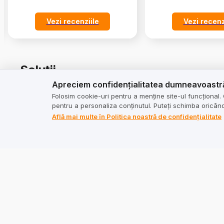
Vezi recenziile
Vezi recenz
Soluții
Apreciem confidențialitatea dumneavoastră.
Apreciem confidențialitatea dumneavoastr
Colectarea recenziilor
Crește-ți 
Folosim cookie-uri pentru a menține site-ul funcțional
pentru a personaliza conținutul. Puteți schimba oricâ
Sinergie cu Social Media și
Revizuire
Află mai multe în Politica noastră de confidențialitate
Google
Optimizarea logisticii
Creșterea 
GMB Masters