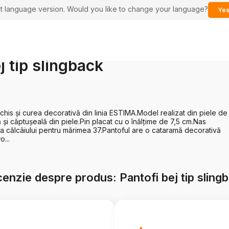
ent language version. Would you like to change your language?
Yes
j tip slingback
chis și curea decorativă din linia ESTIMA.Model realizat din piele de 
și căptușeală din piele.Pin placat cu o înălțime de 7,5 cm.Nas
 a călcâiului pentru mărimea 37.Pantoful are o cataramă decorativă
o...
enzie despre produs: Pantofi bej tip sling