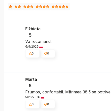
Elżbieta
5
Vă recomand.
6/9/2026
0
0
Marta
5
Frumos, confortabil. Mărimea 38.5 se potriveșt
5/26/2026
0
0