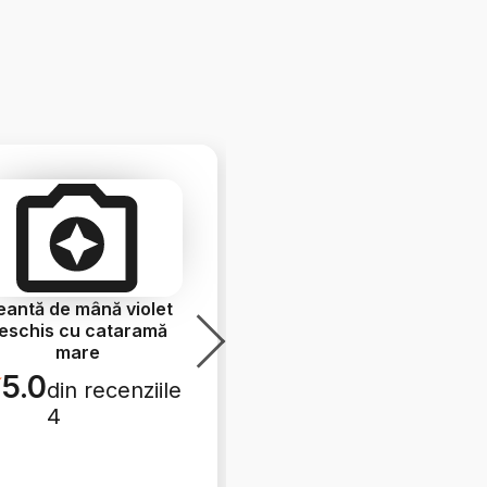
eantă de mână violet
Pantofi sport albi din
eschis cu cataramă
piele naturală
mare
5.0
din recenziile
5.0
din recenziile
4
4