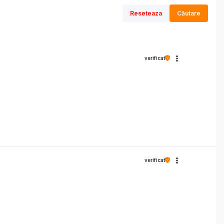
Reseteaza
Căutare
verificat
verificat