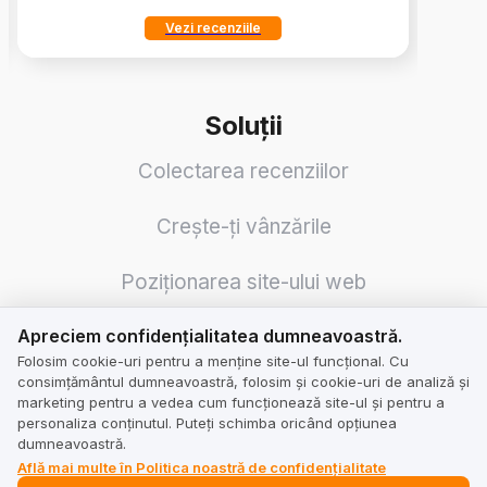
Vezi recenziile
Soluții
Colectarea recenziilor
Crește-ți vânzările
Poziționarea site-ului web
Apreciem confidențialitatea dumneavoastră.
Reputație
Apreciem confidențialitatea dumneavoastră.
Folosim cookie-uri pentru a menține site-ul funcțional. Cu
consimțământul dumneavoastră, folosim și cookie-uri de analiză și
Sinergie cu Social Media și Google
marketing pentru a vedea cum funcționează site-ul și pentru a
personaliza conținutul. Puteți schimba oricând opțiunea
dumneavoastră.
Revizuirea traducerilor
Află mai multe în Politica noastră de confidențialitate