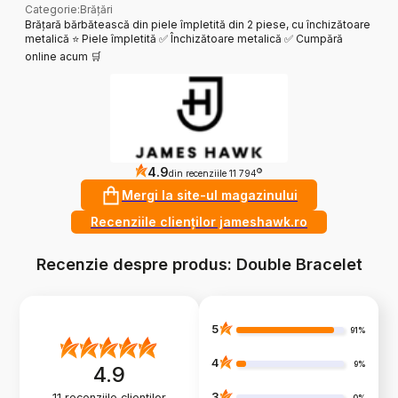
Categorie
:
Brățări
Brățară bărbătească din piele împletită din 2 piese, cu închizătoare
metalică ⭐️ Piele împletită ✅ Închizătoare metalică ✅ Cumpără
online acum 🛒
4.9
?
din recenziile 11 794
Mergi la site-ul magazinului
Recenziile clienților jameshawk.ro
Recenzie despre produs: Double Bracelet
5
91%
4
9%
4.9
3
11
recenziile clienților
0%