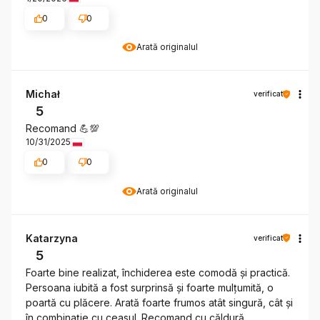
0
0
Arată originalul
Michał
verificat
5
Recomand 💪💯
10/31/2025
0
0
Arată originalul
Katarzyna
verificat
5
Foarte bine realizat, închiderea este comodă și practică.
Persoana iubită a fost surprinsă și foarte mulțumită, o
poartă cu plăcere. Arată foarte frumos atât singură, cât și
în combinație cu ceasul. Recomand cu căldură.