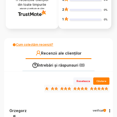
din toate timpurile
adunate și verificate de către
2
0%
1
0%
Cum colectăm recenzii?
Recenzii ale clienților
Întrebări și răspunsuri (0)
Reseteaza
Căutare
Grzegorz
verificat
5