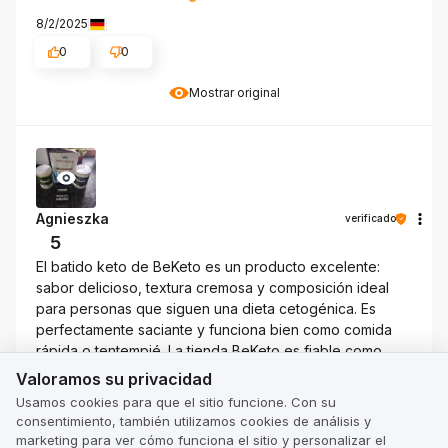
8/2/2025
0
0
Mostrar original
Agnieszka
verificado
5
El batido keto de BeKeto es un producto excelente:
sabor delicioso, textura cremosa y composición ideal
para personas que siguen una dieta cetogénica. Es
perfectamente saciante y funciona bien como comida
rápida o tentempié. La tienda BeKeto es fiable como
Valoramos su privacidad
siempre: envío rápido, embalaje estético y un gran
Valoramos su privacidad
contacto con el personal. ¡Lo recomiendo con la
Usamos cookies para que el sitio funcione. Con su
conciencia tranquila!
consentimiento, también utilizamos cookies de análisis y
Reseña de un producto similar:
Batidos Keto Diet –
marketing para ver cómo funciona el sitio y personalizar el