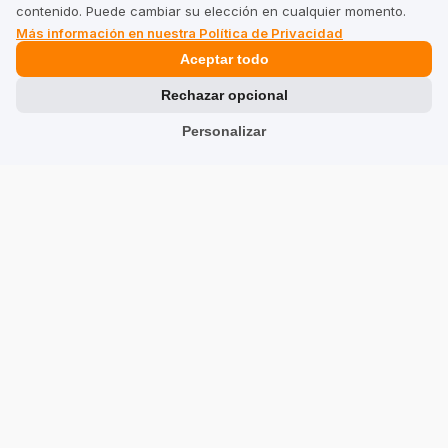
contenido. Puede cambiar su elección en cualquier momento.
Coco y Chocolate Blanco 500g
Más información en nuestra Política de Privacidad
5/30/2025
Aceptar todo
0
0
Rechazar opcional
Mostrar original
Personalizar
Piotr
verificado
5
Se disuelve bien y no deja bultos. Textura perfecta, ni
demasiado espesa ni demasiado líquida. Los
ingredientes se seleccionan de tal manera que el batido
te llena durante varias horas. Un pequeño menos no es
muy dulce para un jeque.
8/3/2026
0
0
Mostrar original