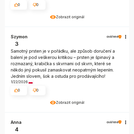
0
0
Zobrazit originál
Szymon
ověřené
3
Samotný prsten je v pořádku, ale způsob doručení a
balení je pod veškerou kritikou – prsten je špinavý a
rozmazaný, krabička s skvrnami od skvrn, které se
někdo jiný pokusil zamaskovat neopatrným lepením.
Jedním slovem, šok a ostuda pro prodávajícího!
1/22/2026
0
0
Zobrazit originál
Anna
ověřené
4