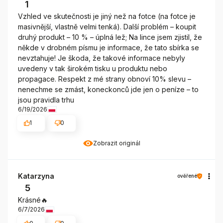
1
Vzhled ve skutečnosti je jiný než na fotce (na fotce je
masivnější, vlastně velmi tenká). Další problém – koupit
druhý produkt – 10 % – úplná lež; Na lince jsem zjistil, že
někde v drobném písmu je informace, že tato sbírka se
nevztahuje! Je škoda, že takové informace nebyly
uvedeny v tak širokém tisku u produktu nebo
propagace. Respekt z mé strany obnoví 10% slevu –
nenechme se zmást, koneckonců jde jen o peníze – to
jsou pravidla trhu
6/19/2026
1
0
Zobrazit originál
Katarzyna
ověřené
5
Krásné🔥
6/7/2026