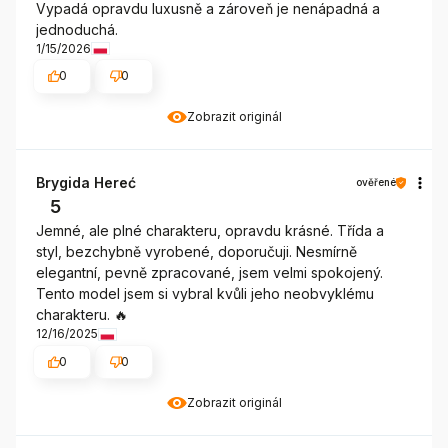
Vypadá opravdu luxusně a zároveň je nenápadná a
jednoduchá.
1/15/2026
0
0
Zobrazit originál
Brygida Hereć
ověřené
5
Jemné, ale plné charakteru, opravdu krásné. Třída a
styl, bezchybně vyrobené, doporučuji. Nesmírně
elegantní, pevně zpracované, jsem velmi spokojený.
Tento model jsem si vybral kvůli jeho neobvyklému
charakteru. 🔥
12/16/2025
0
0
Zobrazit originál