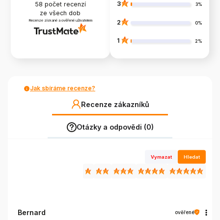
3
58
počet recenzí
3%
ze všech dob
Recenze získané a ověřené uživatelem
2
0%
1
2%
Jak sbíráme recenze?
Recenze zákazníků
Otázky a odpovědi (0)
Vymazat
Hledat
Bernard
ověřené