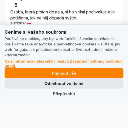
5
Osoba, která prsten dostala, si ho velmi pochvaluje a je
potěšena, jak na něj dopadá světlo.
2/12/2024
Ceníme si vašeho soukromí
0
0
Ceníme si vašeho soukromí
Používáme cookies, aby byl web funkční. S vaším souhlasem
Zobrazit originál
používáme také analytické a marketingové cookies k zjištění, jak
web funguje, a k přizpůsobení obsahu. Své rozhodnutí můžete
kdykoli změnit.
Další informace naleznete v našich Zásadách ochrany osobních
Zuzanna
Externí recenze
údajů.
5
Přijmout vše
Naprosto unikátní, neexistuje žádný další jako on!
1/19/2024
Odmítnout volitelné
0
0
Přizpůsobit
Zobrazit originál
Bożena
Externí recenze
5