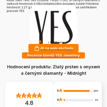
Ruda: zlato Test: 585 Ozdoba: 1 onyx 1.75ct, 16 černých diamantů o
celkové hmotnosti 0.08ct briliantového broušení, kulaté Průměrná
hmotnost: 2.27 g Kvalita drahých kamenů potvrzená certifikátem
pravosti YES
4.8
?
z 10 235 recenzí
Jít na web obchodu
Recenze klientů YES Jewellery
Hodnocení produktu: Zlatý prsten s onyxem
a černými diamanty - Midnight
5
90%
4
5%
4.8