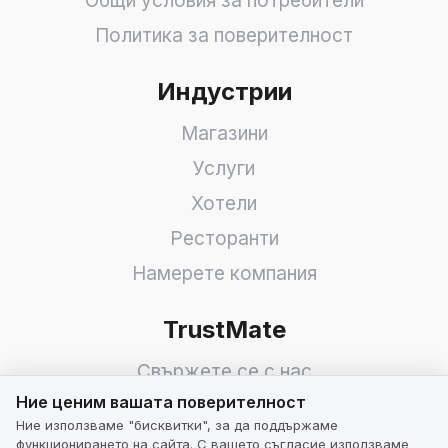
Общи условия за потребители
Политика за поверителност
Индустрии
Магазини
Услуги
Хотели
Ресторанти
Намерете компания
TrustMate
Свържете се с нас
Ние ценим вашата поверителност
Ние ценим вашата поверителност
Отзиви за нас
Ние използваме "бисквитки", за да поддържаме
Партньори
функционирането на сайта. С вашето съгласие използваме