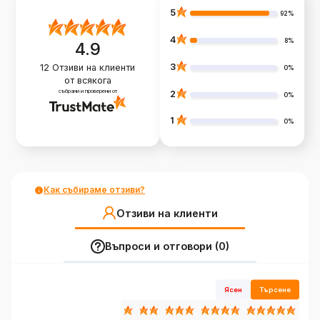
5
92%
4
8%
4.9
3
12
Отзиви на клиенти
0%
от всякога
събрани и проверени от
2
0%
1
0%
Как събираме отзиви?
Отзиви на клиенти
Въпроси и отговори (0)
Ясен
Търсене