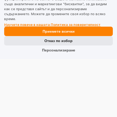
също аналитични и маркетингови "бисквитки", за да видим
Team
как се представя сайтът и да персонализираме
съдържанието. Можете да промените своя избор по всяко
време.
Адрес
Научете повече в нашата Политика за поверителност
Приемете всички
TrustMate S.A.
Отказ по избор
Bartoszowicka 3
,
51-641
Персонализиране
Вроцлав
,
Полша