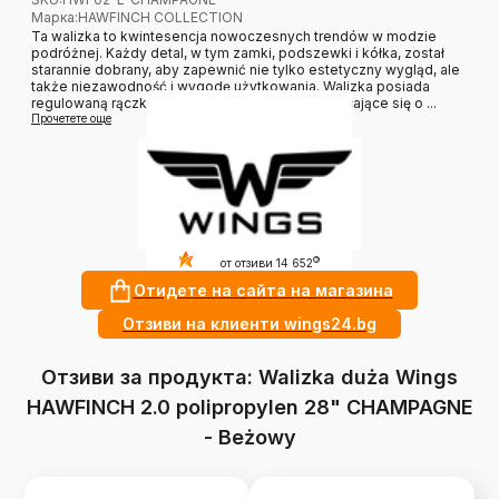
Марка
:
HAWFINCH COLLECTION
Ta walizka to kwintesencja nowoczesnych trendów w modzie
podróżnej. Każdy detal, w tym zamki, podszewki i kółka, został
starannie dobrany, aby zapewnić nie tylko estetyczny wygląd, ale
także niezawodność i wygodę użytkowania. Walizka posiada
regulowaną rączkę, cztery podwójne kółka obracające się o ...
Прочетете още
4.9
?
от отзиви 14 652
Отидете на сайта на магазина
Отзиви на клиенти wings24.bg
Отзиви за продукта: Walizka duża Wings
HAWFINCH 2.0 polipropylen 28" CHAMPAGNE
- Beżowy