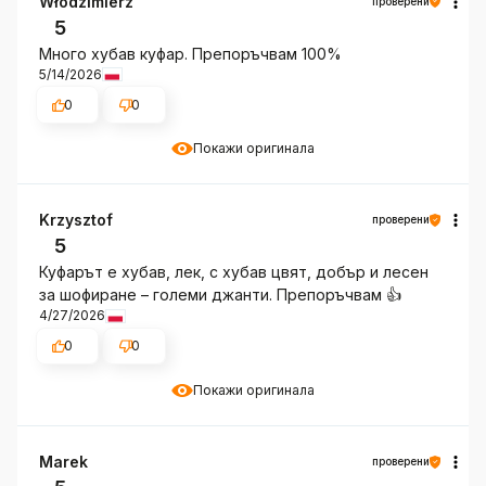
Włodzimierz
проверени
5
Много хубав куфар. Препоръчвам 100%
5/14/2026
0
0
Покажи оригинала
Krzysztof
проверени
5
Куфарът е хубав, лек, с хубав цвят, добър и лесен
за шофиране – големи джанти. Препоръчвам 👍️
4/27/2026
0
0
Покажи оригинала
Marek
проверени