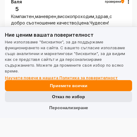
Валя
проверени
5
Компактен,маневрен,високопроходим,здрав,с
добро съотношение качество/цена.Чудесен!
5/29/2026
Ние ценим вашата поверителност
Ние ценим вашата поверителност
0
0
Ние използваме "бисквитки", за да поддържаме
функционирането на сайта. С вашето съгласие използваме
също аналитични и маркетингови "бисквитки", за да видим
Mirosława
проверени
как се представя сайтът и да персонализираме
5
съдържанието. Можете да промените своя избор по всяко
Перфектни във всяко отношение: майсторство,
време.
цвят, капацитет. Препоръчвам я на всеки, който ще
Научете повече в нашата Политика за поверителност
пътува. Идеални за влака и като ръчен багаж. 🔥🔥👍️
Приемете всички
👍️
5/19/2026
Отказ по избор
0
0
Персонализиране
Покажи оригинала
RYSZARD
проверени