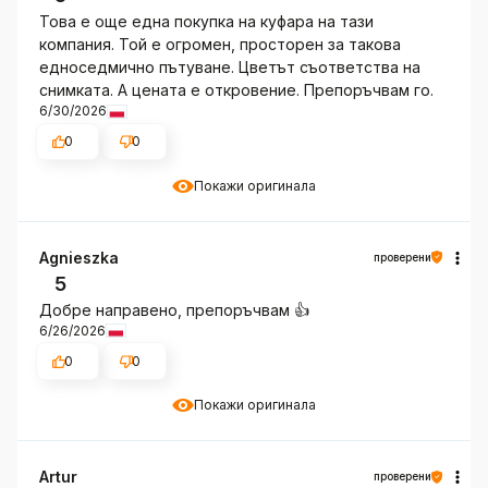
Това е още една покупка на куфара на тази
компания. Той е огромен, просторен за такова
едноседмично пътуване. Цветът съответства на
снимката. А цената е откровение. Препоръчвам го.
6/30/2026
0
0
Покажи оригинала
Agnieszka
проверени
5
Добре направено, препоръчвам 👍️
6/26/2026
0
0
Покажи оригинала
Artur
проверени