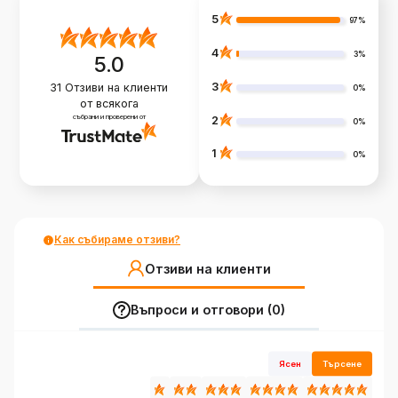
5
97%
4
3%
5.0
3
31
Отзиви на клиенти
0%
от всякога
събрани и проверени от
2
0%
1
0%
Как събираме отзиви?
Отзиви на клиенти
Въпроси и отговори (0)
Ясен
Търсене