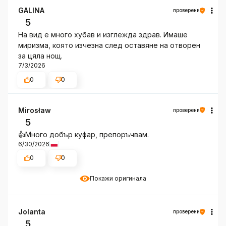
GALINA
проверени
5
На вид е много хубав и изглежда здрав. Имаше
миризма, която изчезна след оставяне на отворен
за цяла нощ.
7/3/2026
0
0
Mirosław
проверени
5
👍️Много добър куфар, препоръчвам.
6/30/2026
0
0
Покажи оригинала
Jolanta
проверени
5