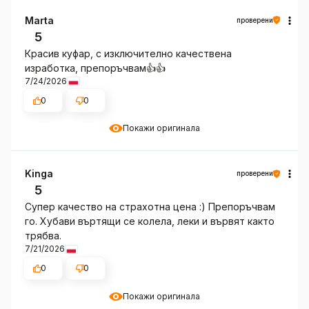
Marta
проверени
5
Красив куфар, с изключително качествена
изработка, препоръчвам👍️👍️
7/24/2026
0
0
Покажи оригинала
Kinga
проверени
5
Супер качество на страхотна цена :) Препоръчвам
го. Хубави въртящи се колела, леки и вървят както
трябва.
7/21/2026
0
0
Покажи оригинала