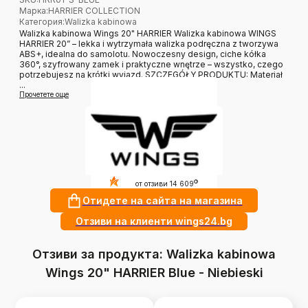
Марка
:
HARRIER COLLECTION
Категория
:
Walizka kabinowa
Walizka kabinowa Wings 20" HARRIER Walizka kabinowa WINGS
HARRIER 20” – lekka i wytrzymała walizka podręczna z tworzywa
ABS+, idealna do samolotu. Nowoczesny design, ciche kółka
360°, szyfrowany zamek i praktyczne wnętrze – wszystko, czego
potrzebujesz na krótki wyjazd. SZCZEGÓŁY PRODUKTU: Materiał
...
Прочетете още
4.9
?
от отзиви 14 609
Отидете на сайта на магазина
Отзиви на клиенти wings24.bg
Отзиви за продукта: Walizka kabinowa
Wings 20" HARRIER Blue - Niebieski