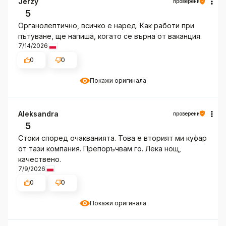
Jerzy
проверени
5
Органолептично, всичко е наред. Как работи при
пътуване, ще напиша, когато се върна от ваканция.
7/14/2026
0
0
Покажи оригинала
Aleksandra
проверени
5
Стоки според очакванията. Това е вторият ми куфар
от тази компания. Препоръчвам го. Лека нощ,
качествено.
7/9/2026
0
0
Покажи оригинала