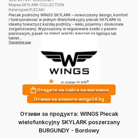
Марка
:
SKYLARK COLLECTION
Категория
:
PLECAKI
Plecak podróżny WINGS SKYLARK – nowoczesny design, komfort
i funkcjonalność w jednym Wielofunkcyjny plecak SKYLARK to
idealny towarzysz każdej podróży - lekki, pojemny i doskonale
zorganizowany. Wyposażony w regulowane szelki z pasem
piersiowym, pasek na stelaż walizki, kieszeń na laptopa lub
tablet...
Прочетете още
4.9
?
от отзиви 14 645
Отидете на сайта на магазина
Отзиви на клиенти wings24.bg
Отзиви за продукта: WINGS Plecak
wielofunkcyjny SKYLARK poszerzany
BURGUNDY - Bordowy