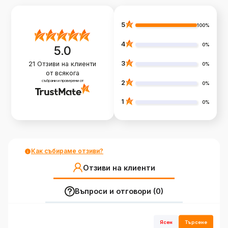
5
100%
4
0%
5.0
3
21
Отзиви на клиенти
0%
от всякога
събрани и проверени от
2
0%
1
0%
Как събираме отзиви?
Отзиви на клиенти
Въпроси и отговори (0)
Ясен
Търсене