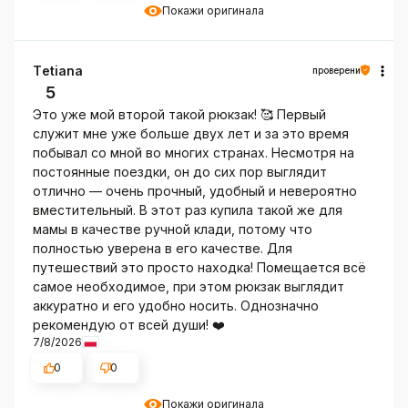
Покажи оригинала
Тetiana
проверени
5
Это уже мой второй такой рюкзак! 🥰 Первый
служит мне уже больше двух лет и за это время
побывал со мной во многих странах. Несмотря на
постоянные поездки, он до сих пор выглядит
отлично — очень прочный, удобный и невероятно
вместительный. В этот раз купила такой же для
мамы в качестве ручной клади, потому что
полностью уверена в его качестве. Для
путешествий это просто находка! Помещается всё
самое необходимое, при этом рюкзак выглядит
аккуратно и его удобно носить. Однозначно
рекомендую от всей души! ❤️
7/8/2026
0
0
Покажи оригинала