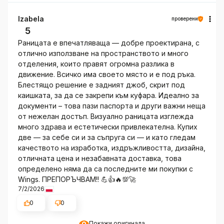
Izabela
проверени
5
Раницата е впечатляваща — добре проектирана, с
отлично използване на пространството и много
отделения, които правят огромна разлика в
движение. Всичко има своето място и е под ръка.
Блестящо решение е задният джоб, скрит под
каишката, за да се закрепи към куфара. Идеално за
документи – това пази паспорта и други важни неща
от нежелан достъп. Визуално раницата изглежда
много здрава и естетически привлекателна. Купих
две — за себе си и за съпруга си — и като гледам
качеството на изработка, издръжливостта, дизайна,
отличната цена и незабавната доставка, това
определено няма да са последните ми покупки с
Wings. ПРЕПОРЪЧВАМ!! 💪👍🔥💯🚀
7/2/2026
0
0
Покажи оригинала