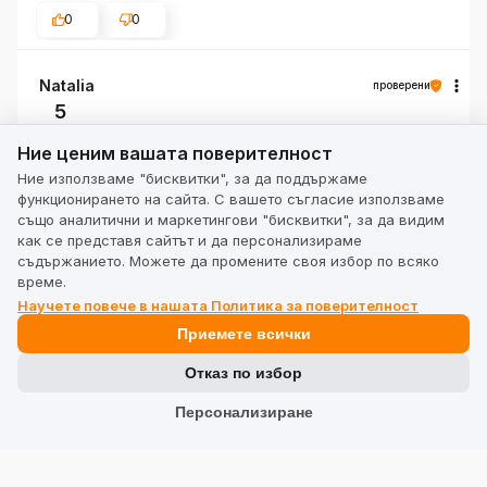
0
0
Natalia
проверени
5
Ние ценим вашата поверителност
Клиентска оценка на продукта:
Отлично
Ние ценим вашата поверителност
5/11/2026
Ние използваме "бисквитки", за да поддържаме
0
0
функционирането на сайта. С вашето съгласие използваме
също аналитични и маркетингови "бисквитки", за да видим
как се представя сайтът и да персонализираме
henryk
проверени
съдържанието. Можете да промените своя избор по всяко
5
време.
Научете повече в нашата Политика за поверителност
Клиентска оценка на продукта:
Отлично
5/8/2026
Приемете всички
0
0
Отказ по избор
Персонализиране
Mariusz
проверени
5
Клиентска оценка на продукта:
Отлично