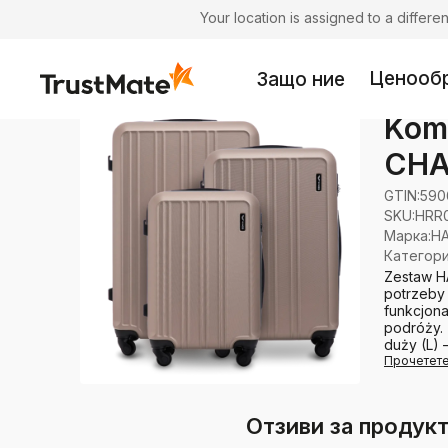
Your location is assigned to a differ
Ценооб
Защо ние
Kom
CHA
GTIN:
590
SKU:
HRR
Марка
:
HA
Категор
Zestaw H
potrzeby
funkcjona
podróży. 
duży (L) –
Прочетет
Отзиви за продук