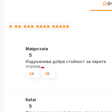
О
Małgorzata
5
Издръжлива добра стойност за парите
7/13/2026
0
0
Rafal
5