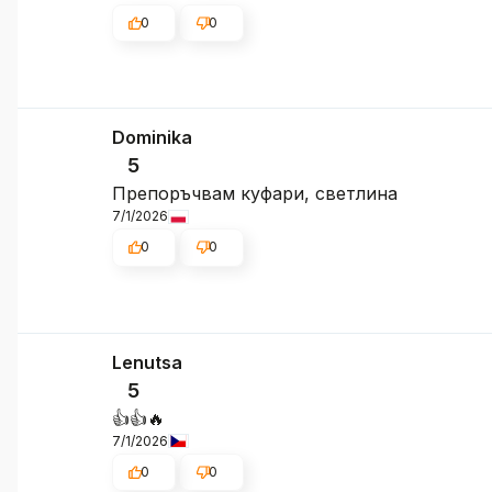
0
0
Dominika
5
Препоръчвам куфари, светлина
7/1/2026
0
0
Lenutsa
5
👍️👍️🔥
7/1/2026
0
0