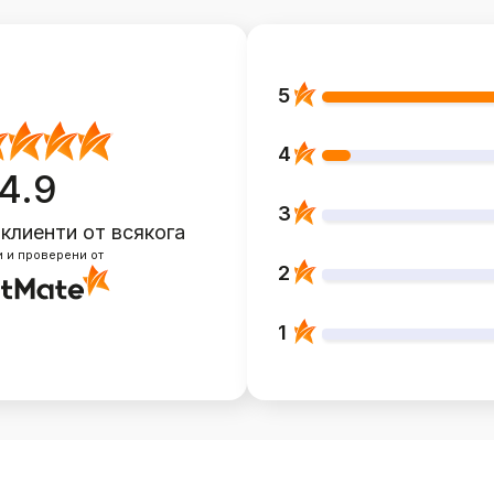
5
4
4.9
3
 клиенти
от всякога
 и проверени от
2
1