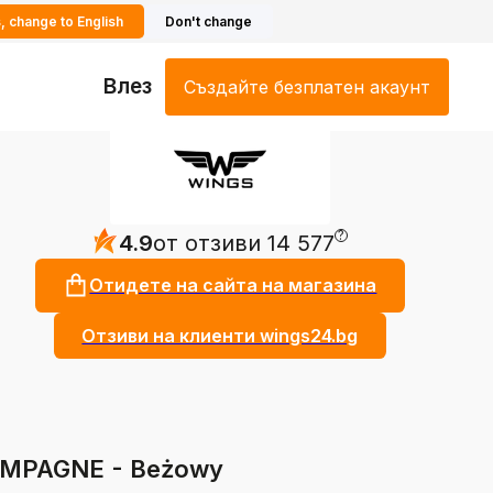
, change to English
Don't change
Влез
Създайте безплатен акаунт
?
4.9
от отзиви 14 577
Отидете на сайта на магазина
Отзиви на клиенти wings24.bg
HAMPAGNE - Beżowy