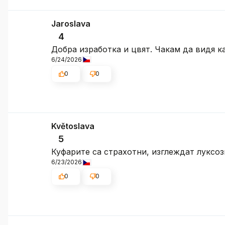
Jaroslava
4
Добра изработка и цвят. Чакам да видя к
6/24/2026
0
0
Květoslava
5
Куфарите са страхотни, изглеждат луксоз
6/23/2026
0
0