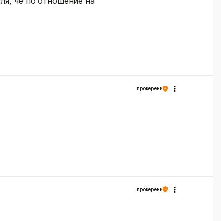
ля, че по отношение на
проверени
проверени