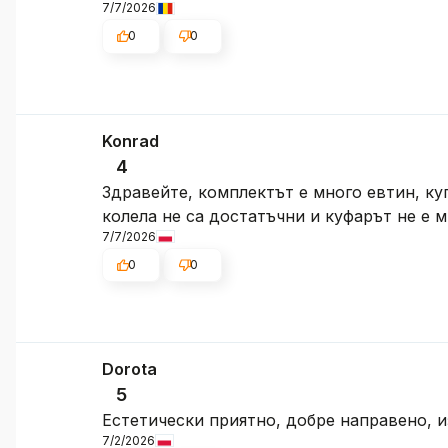
7/7/2026
0
0
Konrad
4
Здравейте, комплектът е много евтин, куп
колела не са достатъчни и куфарът не е м
7/7/2026
0
0
Dorota
5
Естетически приятно, добре направено, 
7/2/2026