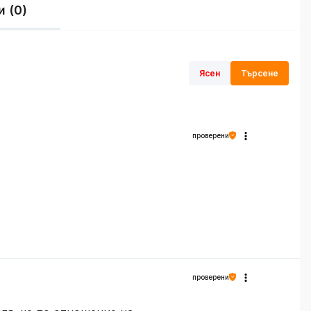
 (0)
Ясен
Търсене
проверени
проверени