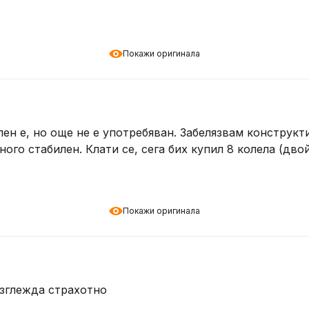
Покажи оригинала
ен е, но още не е употребяван. Забелязвам конструкти
ного стабилен. Клати се, сега бих купил 8 колела (дво
Покажи оригинала
изглежда страхотно