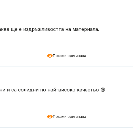
аква ще е издръжливостта на материала.
Покажи оригинала
ни и са солидни по най-високо качество 😎
Покажи оригинала