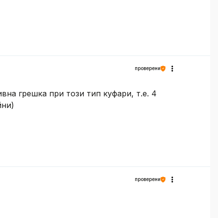
проверени
вна грешка при този тип куфари, т.е. 4
йни)
проверени