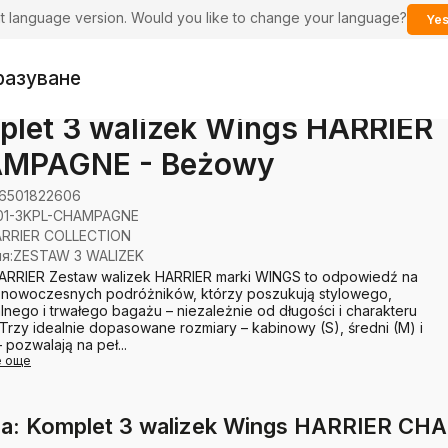
ent language version. Would you like to change your language?
Yes
разуване
plet 3 walizek Wings HARRIER
MPAGNE - Beżowy
6501822606
01-3KPL-CHAMPAGNE
RRIER COLLECTION
ия
:
ZESTAW 3 WALIZEK
ARRIER Zestaw walizek HARRIER marki WINGS to odpowiedź na
 nowoczesnych podróżników, którzy poszukują stylowego,
lnego i trwałego bagażu – niezależnie od długości i charakteru
Trzy idealnie dopasowane rozmiary – kabinowy (S), średni (M) i
 pozwalają na peł...
е още
та: Komplet 3 walizek Wings HARRIER C