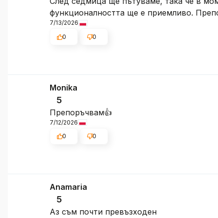
След седмица ще пътуваме, така че в мом
функционалността ще е приемливо. Пре
7/13/2026
0
0
Monika
5
Препоръчвам👍️
7/12/2026
0
0
Anamaria
5
Аз съм почти превъзходен