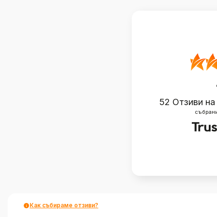
52
Отзиви на
събрани
Как събираме отзиви?