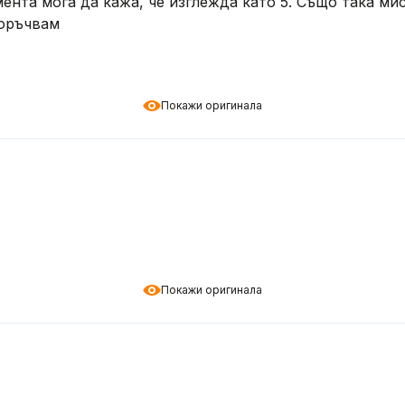
ента мога да кажа, че изглежда като 5. Също така мис
поръчвам
Покажи оригинала
Покажи оригинала