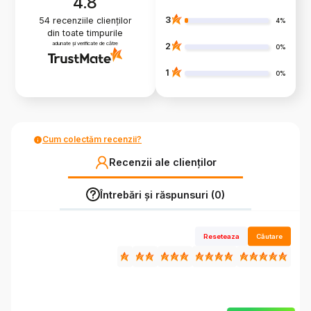
4.8
3
54
recenziile clienților
4%
din toate timpurile
adunate și verificate de către
2
0%
1
0%
Cum colectăm recenzii?
Recenzii ale clienților
Întrebări și răspunsuri (0)
Reseteaza
Căutare