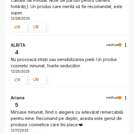
Calitate de invidiat. Note de parfum pentru oameni
hotărâți;). Un produs care merită să fie recomandat, este
super.
12/28/2025
0
0
ALBITA
verificat
4
Nu provoacă iritații sau sensibilizarea pielii. Un produs
cosmetic minunat, foarte seducător.
12/25/2025
0
0
Ariana
verificat
5
Miroase minunat, fiind o alegere cu adevărat remarcabilă
pentru mine. Recomand pe deplin, acesta este genul de
produse cosmetice care îmi place.❤️
12/11/2025