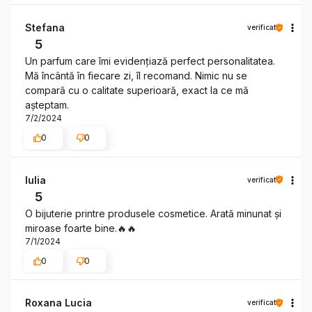
Stefana
verificat
5
Un parfum care îmi evidențiază perfect personalitatea.
Mă încântă în fiecare zi, îl recomand. Nimic nu se
compară cu o calitate superioară, exact la ce mă
așteptam.
7/2/2024
0
0
Iulia
verificat
5
O bijuterie printre produsele cosmetice. Arată minunat și
miroase foarte bine.🔥🔥
7/1/2024
0
0
Roxana Lucia
verificat