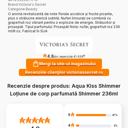
Brand
:
Victoria's Secret
Categorie
:
Beauty
O aromă revitalizantă de note florale acvatice și fructe picante,
plus o strălucire eterică subtilă. Nuferi înrourați se combină cu
grapefruit roz vibrant pentru o explozie de energie. Strălucitor și
proaspăt. Tipul parfumului: Proaspăt Note: nufăr, grapefruit roz 236
ml/8 oz. Fabricat în SUA
4.8
?
din recenziile 41 439
Mergi la site-ul magazinului
Recenziile clienților victoriassecret.ro
Recenzie despre produs: Aqua Kiss Shimmer
Loțiune de corp parfumată Shimmer 236ml
5
87%
4
9%