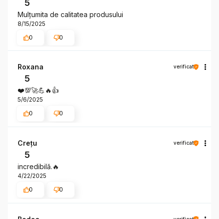
5
Mulțumita de calitatea produsului
8/15/2025
0
0
Roxana
verificat
5
❤️💯🚀💪🔥👍️
5/6/2025
0
0
Crețu
verificat
5
incredibilă.🔥
4/22/2025
0
0
verificat