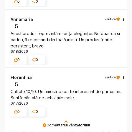
0
0
Annamaria
verificat
5
Acest produs reprezintă esența eleganței. Nu doar ca și
cadou, îl recomand din toată inima. Un produs foarte
persistent, bravo!
6/18/2026
0
0
Florentina
verificat
5
Calitate 10/10. Un amestec foarte interesant de parfumuri.
Sunt încântată de achizițiile mele.
6/17/2026
0
0
Comentariul vânzătorului