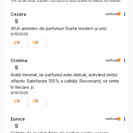
Vă mulțumim pentru recenzia minunată! Suntem încântați
să aflăm că ați fost încântată de calitatea produselor
noastre și de amestecul interesant de parfumuri. Vă
Cezara
verificat
invităm să descoperiți și celelalte produse ale noastre!
5
Echipa Victoria's Secret.
💯Un amestec de parfumuri foarte modern și unic.
6/16/2026
0
0
Cristina
verificat
5
Arată minunat, iar parfumul este delicat, activând simțul
olfactiv. Satisfacție 100% a calității. Recomand, se simte
în fiecare zi.
6/16/2026
0
0
Eunice
verificat
5