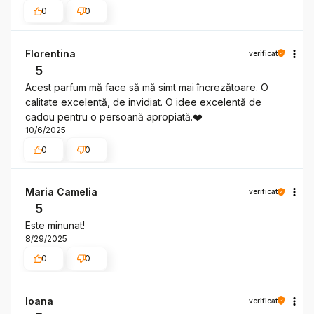
0
0
Florentina
verificat
5
Acest parfum mă face să mă simt mai încrezătoare. O
calitate excelentă, de invidiat. O idee excelentă de
cadou pentru o persoană apropiată.❤️
10/6/2025
0
0
Maria Camelia
verificat
5
Este minunat!
8/29/2025
0
0
Ioana
verificat