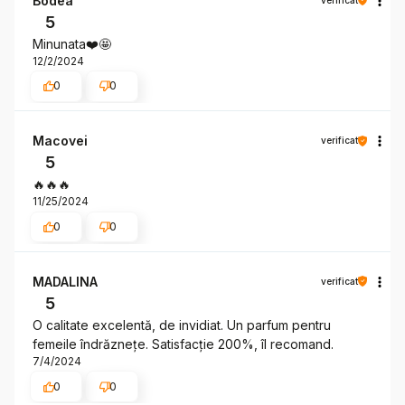
Bodea
5
Minunata❤️🤩
12/2/2024
0
0
Macovei
verificat
5
🔥🔥🔥
11/25/2024
0
0
MADALINA
verificat
5
O calitate excelentă, de invidiat. Un parfum pentru
femeile îndrăznețe. Satisfacție 200%, îl recomand.
7/4/2024
0
0