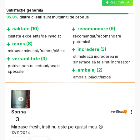
Rezumatul AI
Satisfacție generală
95.8%
dintre clienți sunt mulțumiți de produs
+
+
calitate (10)
recomandare (9)
calitate excelentă/de invidiat
recomandat/recomandare
puternică
+
miros (8)
+
încredere (3)
miroase minunat/frumos/plăcut
stimulează încrederea în
+
versatilitate (3)
sine/face să te simți încrezător
potrivit pentru cadouri/ocazii
+
ambalaj (2)
speciale
ambalaj plăcut/luxos
Sorina
verificat
3
Miroase fresh, însă nu este pe gustul meu 😄
12/11/2024