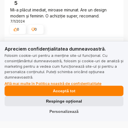
5
Mi-a plăcut imediat, miroase minunat. Are un design
modern și feminin. O achiziție super, recomand.
7/1/2024
0
0
Apreciem confidențialitatea dumneavoastră.
Stefi
verificat
Apreciem confidențialitatea dumneavoastră.
5
Folosim cookie-uri pentru a menține site-ul funcțional. Cu
Un parfum subtil. Merită cumpărat, este tot ce ai nevoie.
consimțământul dumneavoastră, folosim și cookie-uri de analiză și
❤️
marketing pentru a vedea cum funcționează site-ul și pentru a
personaliza conținutul. Puteți schimba oricând opțiunea
7/1/2024
dumneavoastră.
0
0
Află mai multe în Politica noastră de confidențialitate
Acceptă tot
Respinge opțional
Afișează tot
Personalizează