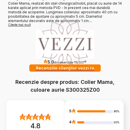
Colier Mama, realizat din oțel chirurgical/nobil, placat cu aurie de 14
karate aplicat prin metoda PVD - în prezent cea mai durabilă
metodă de acoperire. Lungimea colierului: aproximativ 40 cm cu
posibilitatea de ajustare cu aproximativ 5 cm. Diametrul
elementului decorativ este de aproximativ 1 cm....
Citește mai mult
5.0
?
din recenziile 115 037
Recenziile clienților vezzi.ro
Recenzie despre produs: Colier Mama,
culoare aurie S300325Z00
5
80%
4
20%
4.8