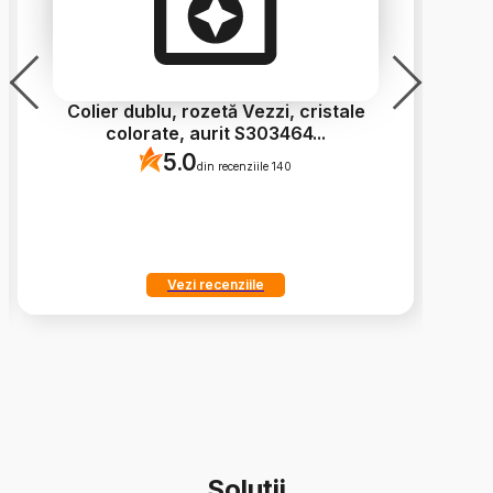
Colier dublu, rozetă Vezzi, cristale
Bră
colorate, aurit S303464
...
5.0
din recenziile 140
Vezi recenziile
Soluții