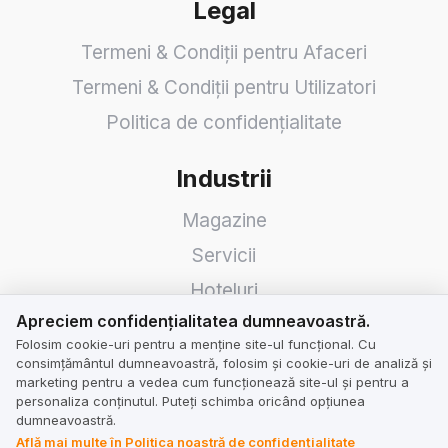
Legal
Termeni & Condiții pentru Afaceri
Termeni & Condiții pentru Utilizatori
Politica de confidențialitate
Industrii
Magazine
Servicii
Hoteluri
Apreciem confidențialitatea dumneavoastră.
Apreciem confidențialitatea dumneavoastră.
Restaurante
Folosim cookie-uri pentru a menține site-ul funcțional. Cu
Caută o companie
consimțământul dumneavoastră, folosim și cookie-uri de analiză și
marketing pentru a vedea cum funcționează site-ul și pentru a
personaliza conținutul. Puteți schimba oricând opțiunea
TrustMate
dumneavoastră.
Află mai multe în Politica noastră de confidențialitate