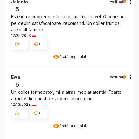
Jolanta
verificat
5
Estetica manoperei este la cel mai înalt nivel. O achiziție
pe deplin satisfăcătoare, recomand. Un colier frumos,
are mult farmec.
12/25/2023
0
0
Arată originalul
Ewa
verificat
5
Un colier fermecător, mi-a atras imediat atenția. Foarte
atractiv din punct de vedere al prețului.
12/13/2023
0
0
Arată originalul