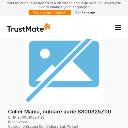
Your location is assigned to a different language version. Would you
like to change your language?
Yes, change to English
Don't change
Colier Mama, culoare aurie S300325Z00
GTIN:
2000010820122
Brand
:
Vezzi
Categorie
:
Bijuterii &gt; Coliere &gt; Pe lanț