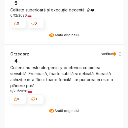
5
Calitate superioară și execuție decentă. 👍️❤️
6/12/2026
0
0
Arată originalul
Grzegorz
verificat
4
Colierul nu este alergenic și prietenos cu pielea
sensibilă. Frumoasă, foarte subtilă și delicată. Această
achiziție m-a făcut foarte fericită, iar purtarea ei este o
plăcere pură.
5/28/2026
0
0
Arată originalul