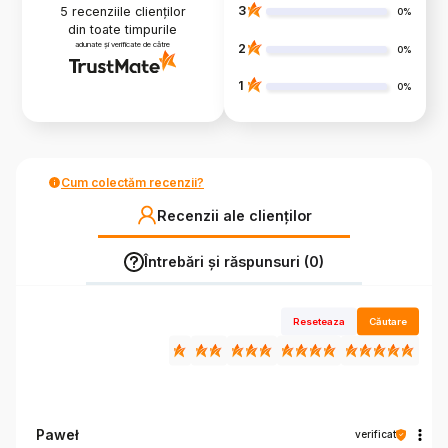
3
5
recenziile clienților
0%
din toate timpurile
adunate și verificate de către
2
0%
1
0%
Cum colectăm recenzii?
Recenzii ale clienților
Întrebări și răspunsuri (0)
Reseteaza
Căutare
Paweł
verificat