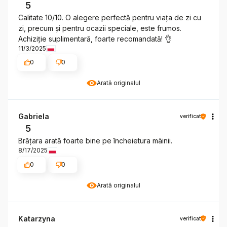
5
Calitate 10/10. O alegere perfectă pentru viața de zi cu
zi, precum și pentru ocazii speciale, este frumos.
Achiziție suplimentară, foarte recomandată! 👌
11/3/2025
0
0
Arată originalul
Gabriela
verificat
5
Brățara arată foarte bine pe încheietura mâinii.
8/17/2025
0
0
Arată originalul
Katarzyna
verificat