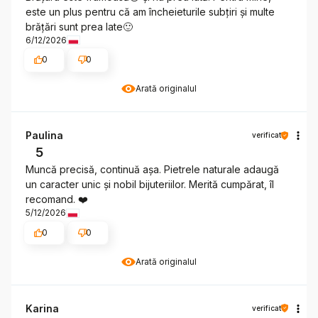
este un plus pentru că am încheieturile subțiri și multe
brățări sunt prea late🙂
6/12/2026
0
0
Arată originalul
Paulina
verificat
5
Muncă precisă, continuă așa. Pietrele naturale adaugă
un caracter unic și nobil bijuteriilor. Merită cumpărat, îl
recomand. ❤️
5/12/2026
0
0
Arată originalul
Karina
verificat