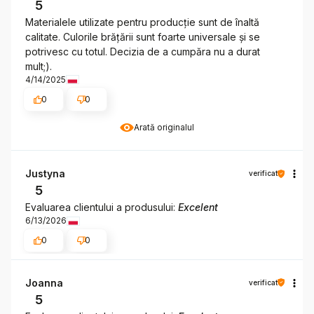
5
Materialele utilizate pentru producție sunt de înaltă
calitate. Culorile brățării sunt foarte universale și se
potrivesc cu totul. Decizia de a cumpăra nu a durat
mult;).
4/14/2025
0
0
Arată originalul
Justyna
verificat
5
Evaluarea clientului a produsului:
Excelent
6/13/2026
0
0
Joanna
verificat
5