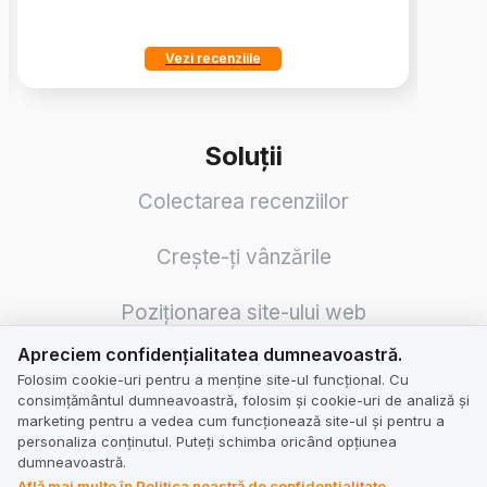
Vezi recenziile
Soluții
Colectarea recenziilor
Crește-ți vânzările
Poziționarea site-ului web
Apreciem confidențialitatea dumneavoastră.
Apreciem confidențialitatea dumneavoastră.
Reputație
Folosim cookie-uri pentru a menține site-ul funcțional. Cu
consimțământul dumneavoastră, folosim și cookie-uri de analiză și
Sinergie cu Social Media și Google
marketing pentru a vedea cum funcționează site-ul și pentru a
personaliza conținutul. Puteți schimba oricând opțiunea
dumneavoastră.
Revizuirea traducerilor
Află mai multe în Politica noastră de confidențialitate