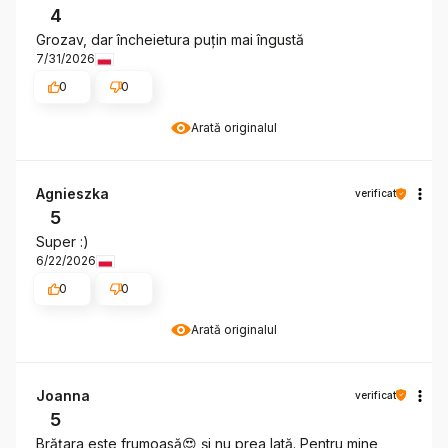
4
Grozav, dar încheietura puțin mai îngustă
7/31/2026
0
0
Arată originalul
Agnieszka
verificat
5
Super :)
6/22/2026
0
0
Arată originalul
Joanna
verificat
5
Brățara este frumoasă😍 și nu prea lată. Pentru mine,