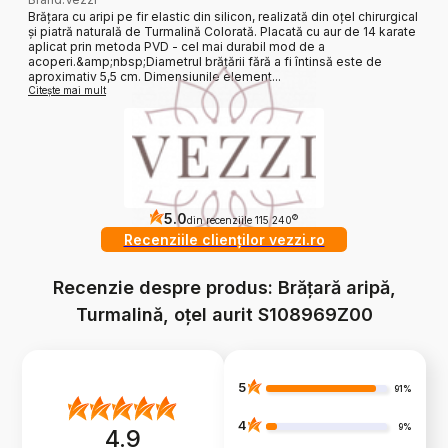
Brățara cu aripi pe fir elastic din silicon, realizată din oțel chirurgical
și piatră naturală de Turmalină Colorată. Placată cu aur de 14 karate
aplicat prin metoda PVD - cel mai durabil mod de a
acoperi.&amp;nbsp;Diametrul brățării fără a fi întinsă este de
aproximativ 5,5 cm. Dimensiunile element...
Citește mai mult
5.0
?
din recenziile 115 240
Recenziile clienților vezzi.ro
Recenzie despre produs: Brățară aripă,
Turmalină, oțel aurit S108969Z00
5
91%
4
9%
4.9