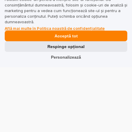
consimțământul dumneavoastră, folosim și cookie-uri de analiză și
Vezi recenziile
marketing pentru a vedea cum funcționează site-ul și pentru a
personaliza conținutul. Puteți schimba oricând opțiunea
dumneavoastră.
Află mai multe în Politica noastră de confidențialitate
Soluții
Acceptă tot
Respinge opțional
Colectarea recenziilor
Personalizează
Crește-ți vânzările
Poziționarea site-ului web
Reputație
Sinergie cu Social Media și Google
Revizuirea traducerilor