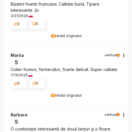
Bijuterii foarte frumoase. Calitate bună. Tipare
interesante. 👍️
3/31/2026
0
0
Arată originalul
Mariia
verificat
5
Colier frumos, fermecător, foarte delicat. Super calitate
7/14/2025
0
0
Arată originalul
Barbara
verificat
5
O combinație interesantă de două lanțuri și o floare