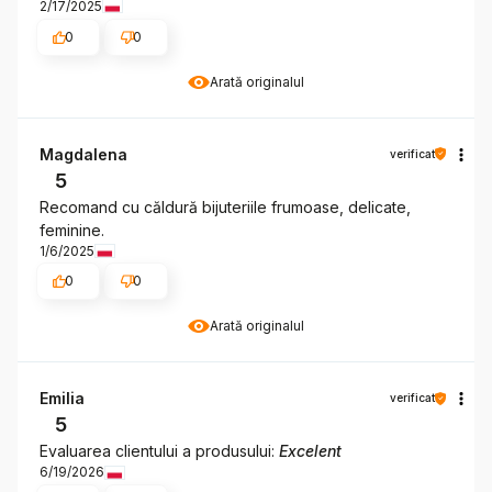
2/17/2025
0
0
Arată originalul
Magdalena
verificat
5
Recomand cu căldură bijuteriile frumoase, delicate,
feminine.
1/6/2025
0
0
Arată originalul
Emilia
verificat
5
Evaluarea clientului a produsului:
Excelent
6/19/2026