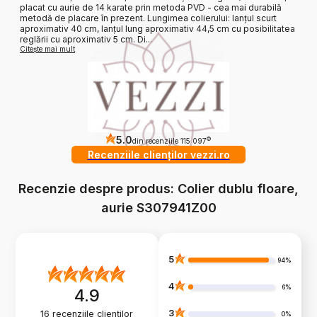
placat cu aurie de 14 karate prin metoda PVD - cea mai durabilă
metodă de placare în prezent. Lungimea colierului: lanțul scurt
aproximativ 40 cm, lanțul lung aproximativ 44,5 cm cu posibilitatea
reglării cu aproximativ 5 cm. Di...
Citește mai mult
5.0
?
din recenziile 115 097
Recenziile clienților vezzi.ro
Recenzie despre produs: Colier dublu floare,
aurie S307941Z00
5
94%
4
6%
4.9
3
16
recenziile clienților
0%