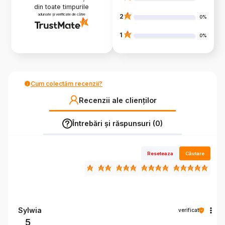
din toate timpurile
adunate și verificate de către
2
0%
1
0%
Cum colectăm recenzii?
Recenzii ale clienților
Întrebări și răspunsuri (0)
Reseteaza
Căutare
Sylwia
verificat
5