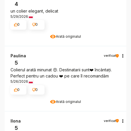
4
un colier elegant, delicat
5/29/2026
0
0
Arată originalul
Paulina
verificat
5
Colierul arată minunat 😍. Destinatarii sunt❤️ încântați.
Perfect pentru un cadou ❤️ pe care îl recomandăm
5/26/2026
0
0
Arată originalul
Ilona
verificat
5