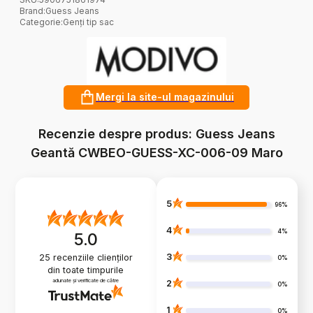
Brand
:
Guess Jeans
Categorie
:
Genți tip sac
Mergi la site-ul magazinului
Recenzie despre produs: Guess Jeans
Geantă CWBEO-GUESS-XC-006-09 Maro
5
96%
4
4%
5.0
3
25
recenziile clienților
0%
din toate timpurile
adunate și verificate de către
2
0%
1
0%