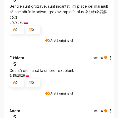
Gențile sunt grozave, sunt încântat, îmi place cel mai mult
să cumpăr în Modiwo, grozav, rapid în plus 👍👍👍👍🤗🤗
🥰🥰
6/2/2026
0
0
Arată originalul
Elżbieta
verificat
5
Geantă de marcă la un preț excelent.
5/25/2026
0
0
Arată originalul
Aneta
verificat
5