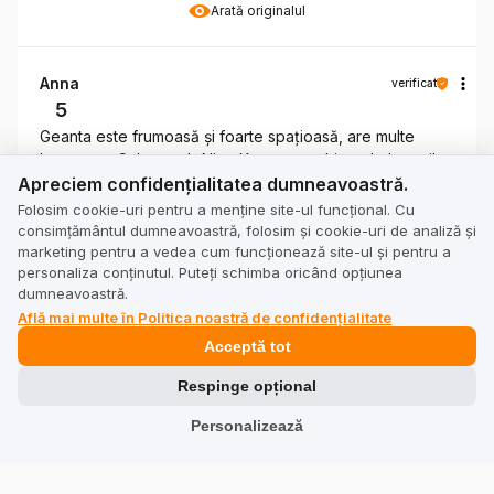
Arată originalul
Anna
verificat
5
Geanta este frumoasă și foarte spațioasă, are multe
buzunare. Culoarea b Nice Keeps o mulțime de lucruri!
Apreciem confidențialitatea dumneavoastră.
Apreciem confidențialitatea dumneavoastră.
Design foarte simplu și eficient. Funcționează oriunde.
Folosim cookie-uri pentru a menține site-ul funcțional. Cu
Recenzie a unui produs similar:
Guess Jeans Torebka
consimțământul dumneavoastră, folosim și cookie-uri de analiză și
CWBEO-GUESS-XC-006-09 Fioletowy
marketing pentru a vedea cum funcționează site-ul și pentru a
5/7/2026
personaliza conținutul. Puteți schimba oricând opțiunea
dumneavoastră.
0
0
Află mai multe în Politica noastră de confidențialitate
Arată originalul
Acceptă tot
Respinge opțional
Aleksandra
verificat
Personalizează
5
Stilul minimalist este mereu la modă. Am profitat de
promovare și am cumpărat geanta foarte chilipir.