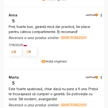
Anna
verificat
5
Preț foarte bun, geantă mică dar practică, îmi place
pentru câteva compartimente. Îți recomand!
Recenzie a unui produs similar:
5906751862001
7/16/2026
0
0
Arată originalul
Marta
verificat
5
Este foarte spațioasă, chiar dacă nu pare a fi una. Prețul
te încurajează să cumperi o geantă. Se potrivește cu
orice. Stil modern, avangardist.
Recenzie a unui produs similar:
5906751862001