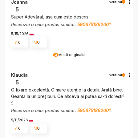
Joanna
verificat
5
Super Adevărat, așa cum este descris
Recenzie a unui produs similar:
5906751862001
5/15/2026
0
0
Arată originalul
Klaudia
verificat
5
O fixare excelentă. O mare atenție la detalii. Arată bine.
Geanta la un preț bun. Ce altceva ai putea să-ți dorești?
:)
Recenzie a unui produs similar:
5906751862001
5/11/2026
0
0