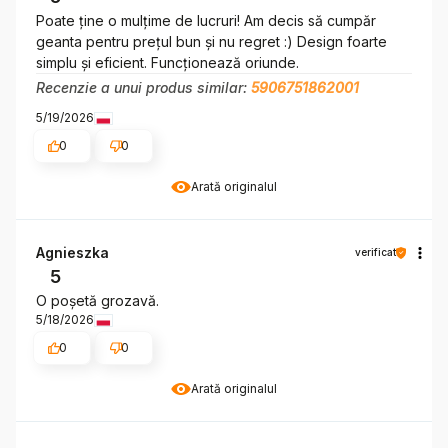
Poate ține o mulțime de lucruri! Am decis să cumpăr
geanta pentru prețul bun și nu regret :) Design foarte
simplu și eficient. Funcționează oriunde.
Recenzie a unui produs similar:
5906751862001
5/19/2026
0
0
Arată originalul
Agnieszka
verificat
5
O poșetă grozavă.
5/18/2026
0
0
Arată originalul