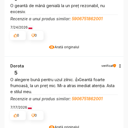
O geantă de mână genială la un preț rezonabil, nu
excesiv.
Recenzie a unui produs similar:
5906751862001
7/24/2026
0
0
Arată originalul
Dorota
verificat
5
O alegere bună pentru uzul zilnic. 👍️Geantă foarte
frumoasă, la un preț mic. Mi-a atras imediat atenția. Asta
e stilul meu.
Recenzie a unui produs similar:
5906751862001
7/17/2026
0
0
Arată originalul