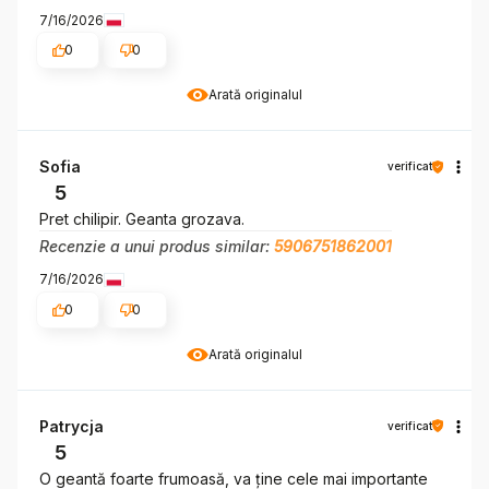
7/16/2026
0
0
Arată originalul
Sofia
verificat
5
Pret chilipir. Geanta grozava.
Recenzie a unui produs similar:
5906751862001
7/16/2026
0
0
Arată originalul
Patrycja
verificat
5
O geantă foarte frumoasă, va ține cele mai importante