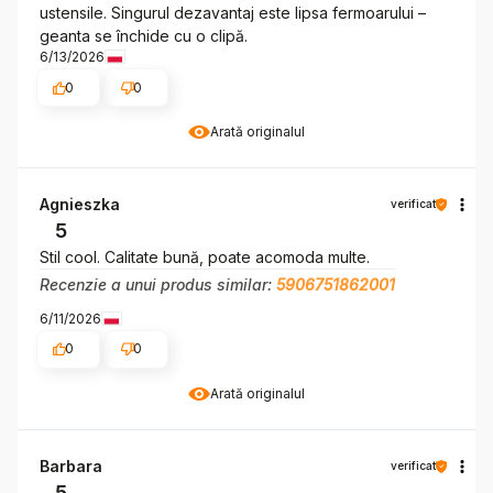
ustensile. Singurul dezavantaj este lipsa fermoarului –
geanta se închide cu o clipă.
6/13/2026
0
0
Arată originalul
Agnieszka
verificat
5
Stil cool. Calitate bună, poate acomoda multe.
Recenzie a unui produs similar:
5906751862001
6/11/2026
0
0
Arată originalul
Barbara
verificat
5