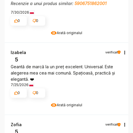
Recenzie a unui produs similar:
5906751862001
7/30/2026
0
0
Arată originalul
Izabela
verificat
5
Geantă de marcă la un preț excelent. Universal. Este
alegerea mea cea mai comună. Spațioasă, practică și
elegantă. ❤️
7/25/2026
0
0
Arată originalul
Zofia
verificat
5