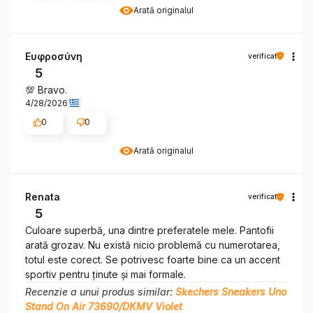
Arată originalul
Ευφροσύνη
verificat
5
💯 Bravo.
4/28/2026
0
0
Arată originalul
Renata
verificat
5
Culoare superbă, una dintre preferatele mele. Pantofii
arată grozav. Nu există nicio problemă cu numerotarea,
totul este corect. Se potrivesc foarte bine ca un accent
sportiv pentru ținute și mai formale.
Recenzie a unui produs similar:
Skechers Sneakers Uno
Stand On Air 73690/DKMV Violet