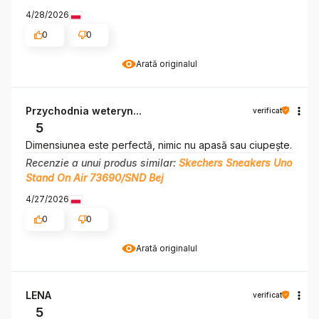
4/28/2026
0
0
Arată originalul
Przychodnia weteryn...
verificat
5
Dimensiunea este perfectă, nimic nu apasă sau ciupește.
Recenzie a unui produs similar:
Skechers Sneakers Uno
Stand On Air 73690/SND Bej
4/27/2026
0
0
Arată originalul
LENA
verificat
5