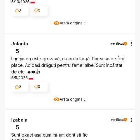
6/13/2026
0
0
Arată originalul
Jolanta
verificat
5
Lungimea este grozavă, nu prea largă. Par scumpe. Îmi
place. Adidași drăguți pentru femei albe. Sunt încântat
de ele. 🔥❤️👍️
6/5/2026
0
0
Arată originalul
Izabela
verificat
5
Sunt exact așa cum mi-am dorit să fie