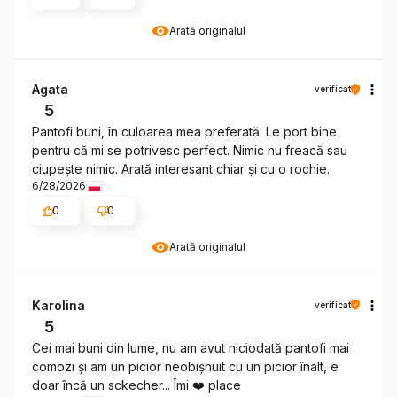
Arată originalul
Agata
verificat
5
Pantofi buni, în culoarea mea preferată. Le port bine
pentru că mi se potrivesc perfect. Nimic nu freacă sau
ciupește nimic. Arată interesant chiar și cu o rochie.
6/28/2026
0
0
Arată originalul
Karolina
verificat
5
Cei mai buni din lume, nu am avut niciodată pantofi mai
comozi și am un picior neobișnuit cu un picior înalt, e
doar încă un sckecher... Îmi ❤️ place