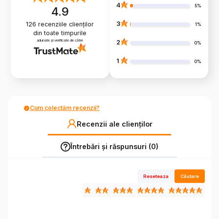
4
5%
4.9
3
126
recenziile clienților
1%
din toate timpurile
adunate și verificate de către
2
0%
1
0%
Cum colectăm recenzii?
Recenzii ale clienților
Întrebări și răspunsuri (0)
Reseteaza
Căutare