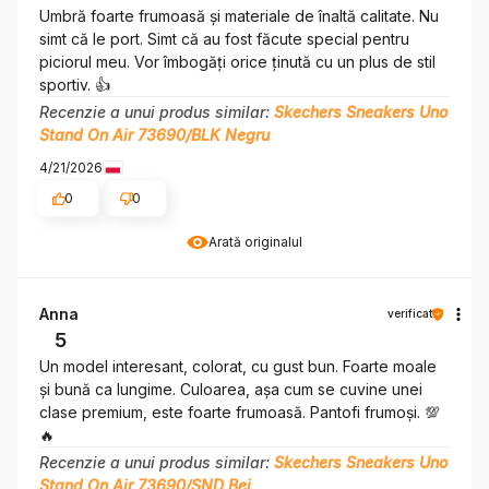
Umbră foarte frumoasă și materiale de înaltă calitate. Nu
simt că le port. Simt că au fost făcute special pentru
piciorul meu. Vor îmbogăți orice ținută cu un plus de stil
sportiv. 👍️
Recenzie a unui produs similar:
Skechers Sneakers Uno
Stand On Air 73690/BLK Negru
4/21/2026
0
0
Arată originalul
Anna
verificat
5
Un model interesant, colorat, cu gust bun. Foarte moale
și bună ca lungime. Culoarea, așa cum se cuvine unei
clase premium, este foarte frumoasă. Pantofi frumoși. 💯
🔥
Recenzie a unui produs similar:
Skechers Sneakers Uno
Stand On Air 73690/SND Bej