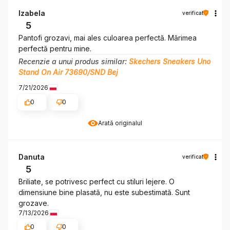
Izabela
verificat
5
Pantofi grozavi, mai ales culoarea perfectă. Mărimea
perfectă pentru mine.
Recenzie a unui produs similar:
Skechers Sneakers Uno
Stand On Air 73690/SND Bej
7/21/2026
0
0
Arată originalul
Danuta
verificat
5
Briliate, se potrivesc perfect cu stiluri lejere. O
dimensiune bine plasată, nu este subestimată. Sunt
grozave.
7/13/2026
0
0