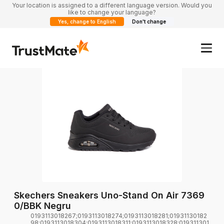
Your location is assigned to a different language version. Would you
like to change your language?
Yes, change to English
Don't change
Skechers Sneakers Uno-Stand On Air 7369
0/BBK Negru
0193113018267;0193113018274;0193113018281;01931130182
98;0193113018304;0193113018311;0193113018328;019311301