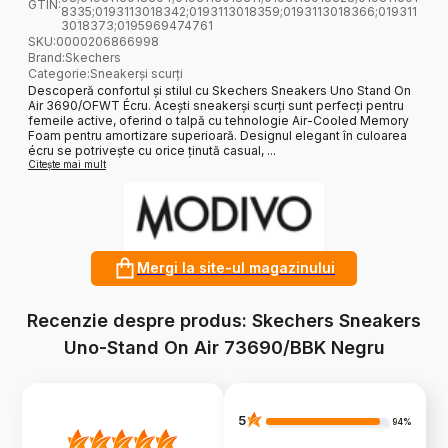
GTIN:
8335;0193113018342;0193113018359;0193113018366;019311
3018373;0195969474761
SKU:
0000206866998
Brand
:
Skechers
Categorie
:
Sneakerși scurți
Descoperă confortul și stilul cu Skechers Sneakers Uno Stand On
Air 3690/OFWT Écru. Acești sneakerși scurți sunt perfecți pentru
femeile active, oferind o talpă cu tehnologie Air-Cooled Memory
Foam pentru amortizare superioară. Designul elegant în culoarea
écru se potrivește cu orice ținută casual, ...
Citește mai mult
Mergi la site-ul magazinului
Recenzie despre produs: Skechers Sneakers
Uno-Stand On Air 73690/BBK Negru
5
94%