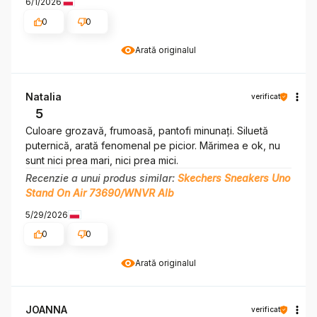
6/1/2026
0
0
Arată originalul
Natalia
verificat
5
Culoare grozavă, frumoasă, pantofi minunați. Siluetă
puternică, arată fenomenal pe picior. Mărimea e ok, nu
sunt nici prea mari, nici prea mici.
Recenzie a unui produs similar:
Skechers Sneakers Uno
Stand On Air 73690/WNVR Alb
5/29/2026
0
0
Arată originalul
JOANNA
verificat