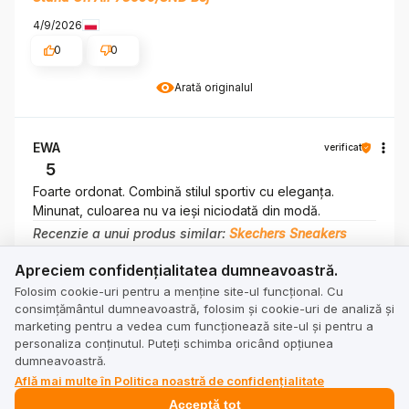
4/9/2026
0
0
Arată originalul
EWA
verificat
5
Foarte ordonat. Combină stilul sportiv cu eleganța.
Minunat, culoarea nu va ieși niciodată din modă.
Recenzie a unui produs similar:
Skechers Sneakers
Stand On Air 73690/RED Roșu
Apreciem confidențialitatea dumneavoastră.
Apreciem confidențialitatea dumneavoastră.
3/30/2026
Folosim cookie-uri pentru a menține site-ul funcțional. Cu
0
0
consimțământul dumneavoastră, folosim și cookie-uri de analiză și
marketing pentru a vedea cum funcționează site-ul și pentru a
Arată originalul
personaliza conținutul. Puteți schimba oricând opțiunea
dumneavoastră.
Află mai multe în Politica noastră de confidențialitate
Przychodnia weteryn...
verificat
Acceptă tot