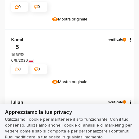
0
0
Mostra originale
Kamil
verificato
5
💯💯💯
6/9/2026
0
0
Mostra originale
Iulian
verificato
Apprezziamo la tua privacy
5
Apprezziamo la tua privacy
Prodotto di buona qualità, prezzo ragionevole.
Utilizziamo i cookie per mantenere il sito funzionante. Con il tuo
6/2/2026
consenso, utilizziamo anche i cookie di analisi e di marketing per
vedere come il sito si comporta e per personalizzare i contenuti.
0
0
Puoi modificare la tua scelta in qualsiasi momento.