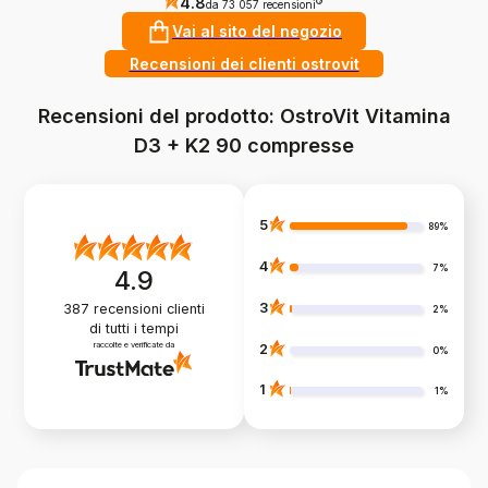
4.8
?
da 73 057 recensioni
Vai al sito del negozio
Recensioni dei clienti ostrovit
Recensioni del prodotto: OstroVit Vitamina
D3 + K2 90 compresse
5
89%
4
7%
4.9
3
387
recensioni clienti
2%
di tutti i tempi
raccolte e verificate da
2
0%
1
1%