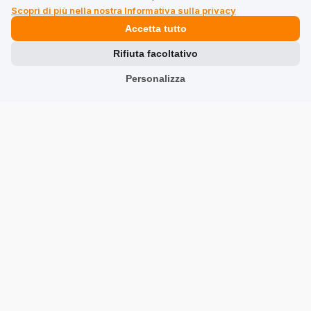
Scopri di più nella nostra Informativa sulla privacy
Mostra originale
Accetta tutto
Rifiuta facoltativo
Claudio
verificato
5
Personalizza
Vitamina d3 k2 , un prodotto di alta qualità al prezzo
migliore del web. Ostrovit imbattibili ❤️💯
5/26/2026
0
0
Robert
verificato
5
Va tutto bene, ma ci metto troppo in poco tempo per
sentire cambiamenti
5/19/2026
0
0
Mostra originale