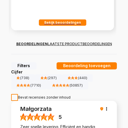
Bekijk beoordelingen
BEOORDELINGEN
LAATSTE PRODUCTBEOORDELINGEN
Filters
Beoordeling toevoegen
Cijfer
(
738
)
(
297
)
(
440
)
(
7710
)
(
50857
)
Bevat recensies zonder inhoud
Małgorzata
5
Zeer snelle levering. Efficiënt en handig