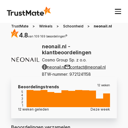
TrustMate
>
Winkels
>
Schoonheid
>
neonail.nl
4.8
?
van 109 169 beoordelingen
neonail.nl
-
klantbeoordelingen
Cosmo Group Sp. z o.o.
neonail.nl
contact@neonail.nl
BTW-nummer
:
9721241158
12 weken
Beoordelingstrends
5
4
3
2
1
12 weken geleden
Deze week
Beoordelingen verzamelen