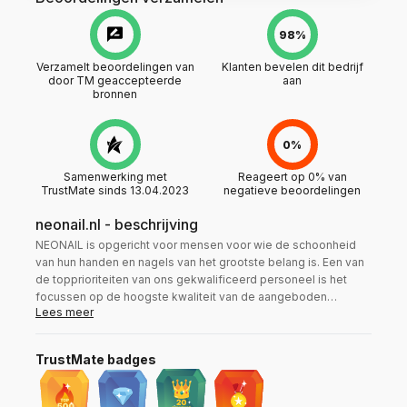
98%
Verzamelt beoordelingen van
Klanten bevelen dit bedrijf
door TM geaccepteerde
aan
bronnen
0%
Samenwerking met
Reageert op 0% van
TrustMate sinds 13.04.2023
negatieve beoordelingen
neonail.nl
-
beschrijving
NEONAIL is opgericht voor mensen voor wie de schoonheid
van hun handen en nagels van het grootste belang is. Een van
de topprioriteiten van ons gekwalificeerd personeel is het
focussen op de hoogste kwaliteit van de aangeboden
Lees meer
producten en het garanderen van een hoffelijke en
professionele service. Speciaal geselecteerde producten, zijn
bestemd voor zowel manicure en pedicure professionals als
TrustMate badges
beginnende liefhebbers. Door de aandacht voor het kleinste
detail heeft het merk NEONAIL het vertrouwen van klanten
over de hele wereld verdiend.