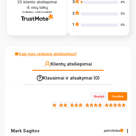
3
25
kliento atsiliepimai
4%
iš visų laikų
Atsiliepimus surinko ir patikrino
2
0%
1
0%
Kaip mes renkame atsiliepimus?
Klientų atsiliepimai
Klausimai ir atsakymai (0)
Išvalyti
Paieška
Mark Sagitov
patvirtintas