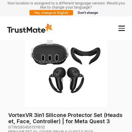
Your location is assigned to a different language version. Would you
like to change your language?
Yes, change to English
Don't change
VortexVR 3in1 Silicone Protector Set (Heads
et, Face, Controller) | for Meta Quest 3
GTIN:
5904501311632
MPN:
VVR.SET.SIL.COVER.3IN1.BLK.QUEST3.2023