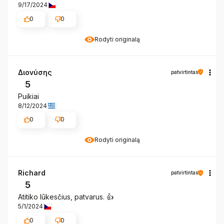
9/17/2024
0
0
Rodyti originalą
Διονύσης
patvirtintas
5
Puikiai
8/12/2024
0
0
Rodyti originalą
Richard
patvirtintas
5
Atitiko lūkesčius, patvarus. 👍
5/1/2024
0
0