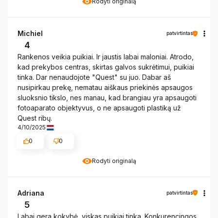
Rodyti originalą
Michiel
patvirtintas
4
Rankenos veikia puikiai. Ir jaustis labai maloniai. Atrodo,
kad prekybos centras, skirtas galvos sukrėtimui, puikiai
tinka. Dar nenaudojote "Quest" su juo. Dabar aš
nusipirkau prekę, nematau aiškaus priekinės apsaugos
sluoksnio tikslo, nes manau, kad brangiau yra apsaugoti
fotoaparato objektyvus, o ne apsaugoti plastiką už
Quest ribų.
4/10/2025
0
0
Rodyti originalą
Adriana
patvirtintas
5
Labai gera kokybė, viskas puikiai tinka. Konkurencingos