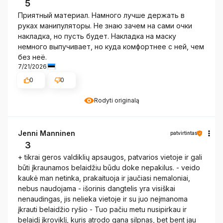
5
Приятный материал. Намного лучше держать в
руках манипуляторы. Не знаю зачем на сами очки
накладка, но пусть будет. Накладка на маску
немного выпучивает, но куда комфортнее с ней, чем
без неё.
7/21/2026
0
0
Rodyti originalą
Jenni Manninen
patvirtintas
3
+ tikrai geros valdiklių apsaugos, patvarios vietoje ir gali
būti įkraunamos belaidžiu būdu doke nepakilus. - veido
kaukė man netinka, prakaituoja ir jaučiasi nemaloniai,
nebus naudojama - išorinis dangtelis yra visiškai
nenaudingas, jis nelieka vietoje ir su juo neįmanoma
įkrauti belaidžio ryšio - Tuo pačiu metu nusipirkau ir
belaidį įkroviklį, kuris atrodo gana silpnas, bet bent jau