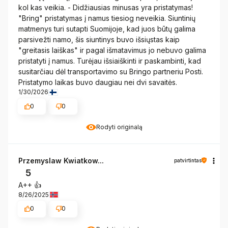
kol kas veikia. - Didžiausias minusas yra pristatymas!
"Bring" pristatymas į namus tiesiog neveikia. Siuntinių
matmenys turi sutapti Suomijoje, kad juos būtų galima
parsivežti namo, šis siuntinys buvo išsiųstas kaip
"greitasis laiškas" ir pagal išmatavimus jo nebuvo galima
pristatyti į namus. Turėjau išsiaiškinti ir paskambinti, kad
susitarčiau dėl transportavimo su Bringo partneriu Posti.
Pristatymo laikas buvo daugiau nei dvi savaitės.
1/30/2026
0
0
Rodyti originalą
Przemyslaw Kwiatkow...
patvirtintas
5
A++ 👍️
8/26/2025
0
0