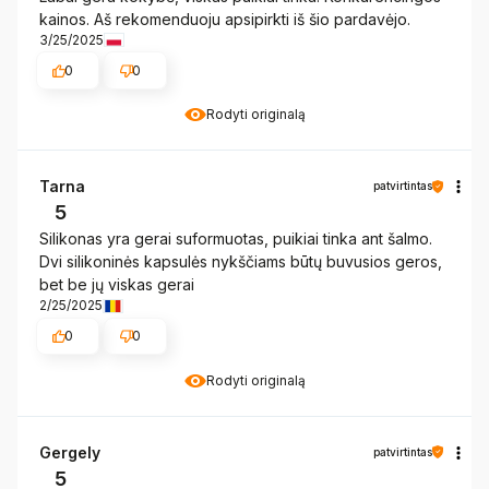
kainos. Aš rekomenduoju apsipirkti iš šio pardavėjo.
3/25/2025
0
0
Rodyti originalą
Tarna
patvirtintas
5
Silikonas yra gerai suformuotas, puikiai tinka ant šalmo.
Dvi silikoninės kapsulės nykščiams būtų buvusios geros,
bet be jų viskas gerai
2/25/2025
0
0
Rodyti originalą
Gergely
patvirtintas
5