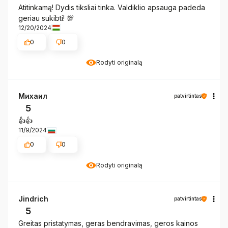
Atitinkamą! Dydis tiksliai tinka. Valdiklio apsauga padeda
geriau sukibti! 💯
12/20/2024
0
0
Rodyti originalą
Михаил
patvirtintas
5
👍️👍️
11/9/2024
0
0
Rodyti originalą
Jindrich
patvirtintas
5
Greitas pristatymas, geras bendravimas, geros kainos