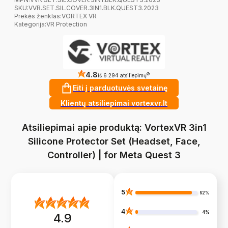
SKU:
VVR.SET.SIL.COVER.3IN1.BLK.QUEST3.2023
Prekės ženklas
:
VORTEX VR
Kategorija
:
VR Protection
4.8
?
iš 6 294 atsiliepimų
Eiti į parduotuvės svetainę
Klientų atsiliepimai vortexvr.lt
Atsiliepimai apie produktą: VortexVR 3in1
Silicone Protector Set (Headset, Face,
Controller) | for Meta Quest 3
5
92%
4
4%
4.9