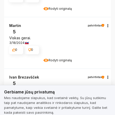
Rodyti originalą
Martin
patvirtintas
5
Viskas gerai.
3/18/2024
0
0
Rodyti originalą
Ivan Brezavšček
patvirtintas
5
Gerbiame jūsų privatumą
Kliento vertinimas apie produktą:
Puikiai
Gerbiame jūsų privatumą
6/23/2026
Mes naudojame slapukus, kad svetainė veiktų. Su jūsų sutikimu
0
0
taip pat naudojame analitikos ir rinkodaros slapukus, kad
pamatytume, kaip veikia svetainė ir pritaikytume turinį. Galite bet
kada pakeisti savo pasirinkimą.