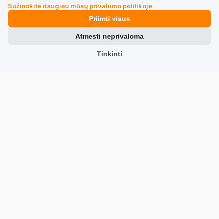
Viktor Harakaly
patvirtintas
Sužinokite daugiau mūsų privatumo politikoje
5
Priimti visus
Kliento vertinimas apie produktą:
Puikiai
Atmesti neprivaloma
6/23/2026
0
0
Tinkinti
Mariusz Brechun
patvirtintas
5
Kliento vertinimas apie produktą:
Puikiai
6/8/2026
0
0
David MOREAU
patvirtintas
5
Kliento vertinimas apie produktą:
Puikiai
2/26/2026
0
0