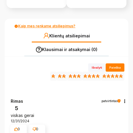
Kaip mes renkame atsiliepimus?
Klientų atsiliepimai
Klausimai ir atsakymai (0)
Išvalyti
Paieška
Rimas
patvirtintas
5
viskas gerai
12/31/2024
0
0