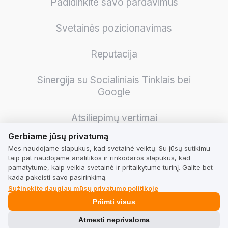
Padidinkite savo pardavimus
Svetainės pozicionavimas
Reputacija
Sinergija su Socialiniais Tinklais bei
Google
Atsiliepimų vertimai
Gerbiame jūsų privatumą
Gerbiame jūsų privatumą
Tarptautiniai pardavimai
Mes naudojame slapukus, kad svetainė veiktų. Su jūsų sutikimu
taip pat naudojame analitikos ir rinkodaros slapukus, kad
pamatytume, kaip veikia svetainė ir pritaikytume turinį. Galite bet
Apklausos ir klausimynai
kada pakeisti savo pasirinkimą.
Sužinokite daugiau mūsų privatumo politikoje
Logistikos optimizavimas
Priimti visus
Atmesti neprivaloma
Patikimumo padidėjimas