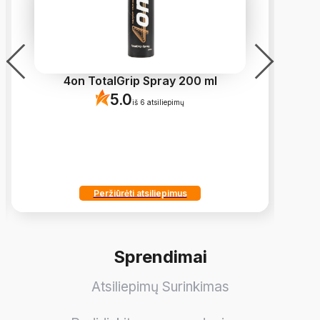
4on TotalGrip Spray 200 ml
A
5.0
iš 6 atsiliepimų
Peržiūrėti atsiliepimus
Sprendimai
Atsiliepimų Surinkimas