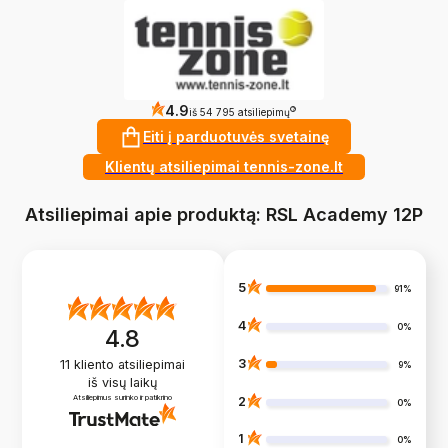
4.9
?
iš 54 795 atsiliepimų
Eiti į parduotuvės svetainę
Klientų atsiliepimai tennis-zone.lt
Atsiliepimai apie produktą: RSL Academy 12P
5
91%
4
0%
4.8
3
11
kliento atsiliepimai
9%
iš visų laikų
Atsiliepimus surinko ir patikrino
2
0%
1
0%