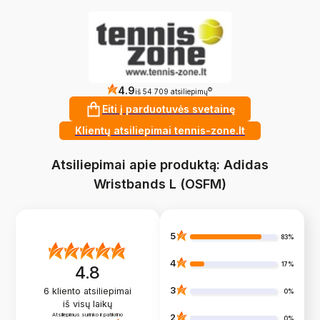
4.9
?
iš 54 709 atsiliepimų
Eiti į parduotuvės svetainę
Klientų atsiliepimai tennis-zone.lt
Atsiliepimai apie produktą: Adidas
Wristbands L (OSFM)
5
83%
4
17%
4.8
3
6
kliento atsiliepimai
0%
iš visų laikų
Atsiliepimus surinko ir patikrino
2
0%