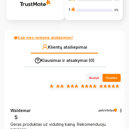
1
0%
Kaip mes renkame atsiliepimus?
Klientų atsiliepimai
Klausimai ir atsakymai (0)
Išvalyti
Paieška
Waldemar
patvirtintas
5
Geras produktas už vidutinę kainą. Rekomenduoju.