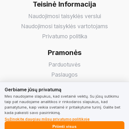
Teisinė Informacija
Naudojimosi taisyklės verslui
Naudojimosi taisyklės vartotojams
Privatumo politika
Pramonės
Parduotuvės
Paslaugos
Viešbučiai
Gerbiame jūsų privatumą
Gerbiame jūsų privatumą
Restoranai
Mes naudojame slapukus, kad svetainė veiktų. Su jūsų sutikimu
taip pat naudojame analitikos ir rinkodaros slapukus, kad
Rasti įmonę
pamatytume, kaip veikia svetainė ir pritaikytume turinį. Galite bet
kada pakeisti savo pasirinkimą.
Sužinokite daugiau mūsų privatumo politikoje
TrustMate
Priimti visus