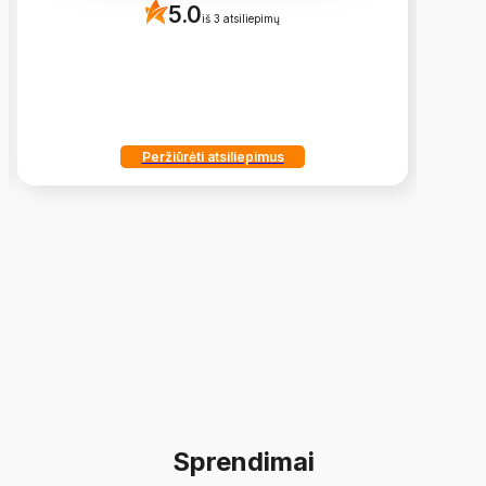
5.0
iš 3 atsiliepimų
Peržiūrėti atsiliepimus
Sprendimai