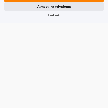
Susisiekite
Atmesti neprivaloma
Atsiliepimai apie mus
Tinkinti
Partneriai
Team
Adresas
TrustMate S.A.
Bartoszowicka 3
,
51-641
Vroclavas
,
Poland