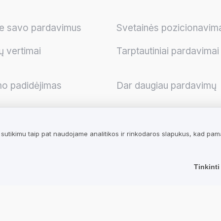
te savo pardavimus
Svetainės pozicionavim
ų vertimai
Tarptautiniai pardavimai
mo padidėjimas
Dar daugiau pardavimų
utikimu taip pat naudojame analitikos ir rinkodaros slapukus, kad pamaty
 Informacija
Pramonės
Tinkinti
si taisyklės verslui
Parduotuvės
si taisyklės
Paslaugos
ams