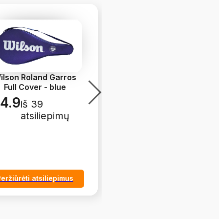
ilson Roland Garros
Head Stage 1 Green 3B
Full Cover - blue
5.0
iš 4
4.9
iš 39
atsiliepimų
atsiliepimų
eržiūrėti atsiliepimus
Peržiūrėti atsiliepimus