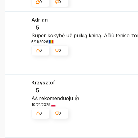
0
0
Adrian
5
Super kokybė už puikią kainą. Ačiū teniso zo
5/11/2026
0
0
Krzysztof
5
Aš rekomenduoju 👍️
10/21/2025
0
0