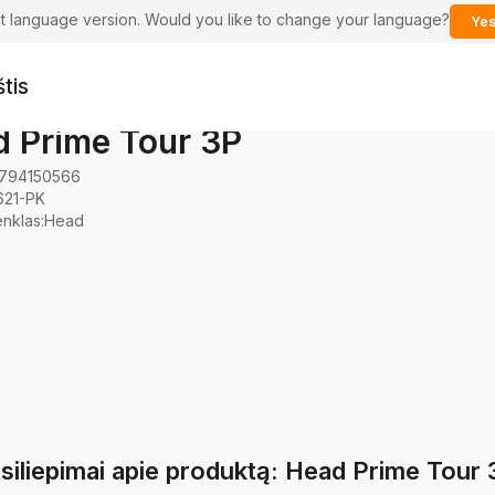
ent language version. Would you like to change your language?
Yes
tis
 Prime Tour 3P
794150566
621-PK
enklas
:
Head
siliepimai apie produktą: Head Prime Tour