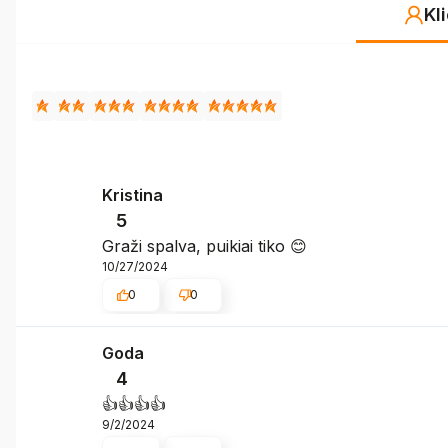
Kl
Kristina
5
Graži spalva, puikiai tiko 😊
10/27/2024
0
0
Goda
4
👍️👍️👍️👍️
9/2/2024