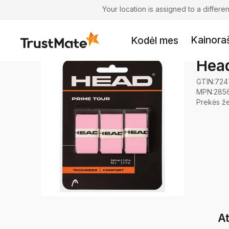
Your location is assigned to a differ
Kainoraš
Kodėl mes
Head
GTIN:
724
MPN:
285
Prekės ž
At