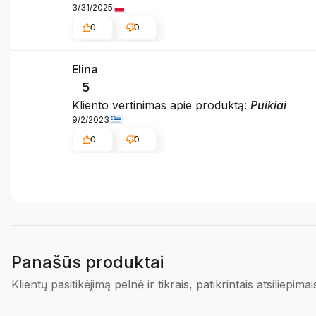
3/31/2025
0
0
Elina
5
Kliento vertinimas apie produktą:
Puikiai
9/2/2023
0
0
Panašūs produktai
Klientų pasitikėjimą pelnė ir tikrais, patikrintais atsiliepimai