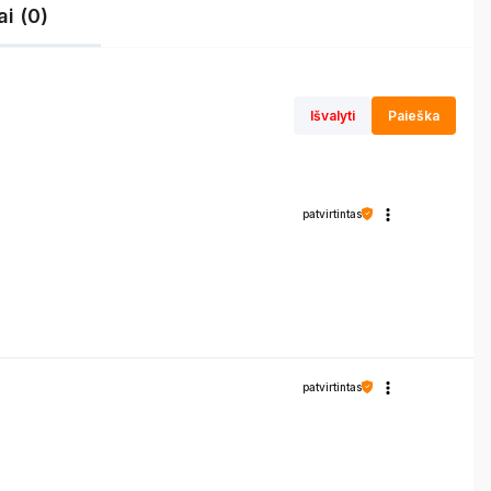
i (0)
Išvalyti
Paieška
patvirtintas
patvirtintas