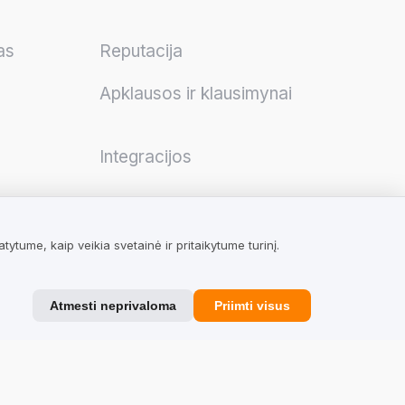
as
Reputacija
Apklausos ir klausimynai
Integracijos
tume, kaip veikia svetainė ir pritaikytume turinį.
TrustMate
Atmesti neprivaloma
Priimti visus
Susisiekite
Atsiliepimai apie mus