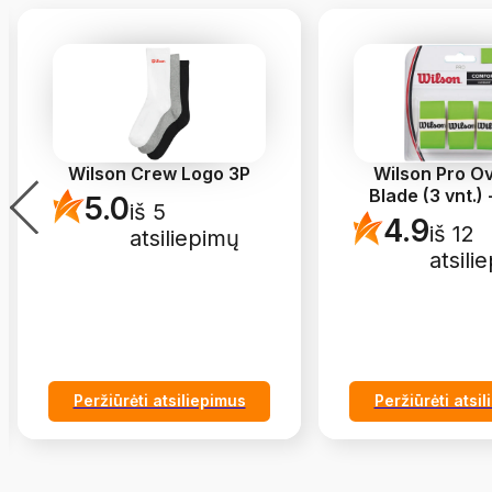
Wilson Crew Logo 3P
Wilson Pro O
Blade (3 vnt.)
5.0
iš 5
4.9
iš 12
atsiliepimų
atsili
Peržiūrėti atsiliepimus
Peržiūrėti atsi