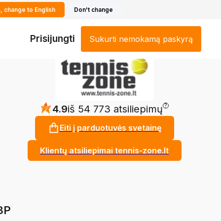
, change to English
Don't change
Prisijungti
Sukurti nemokamą paskyrą
?
4.9
iš 54 773 atsiliepimų
Eiti į parduotuvės svetainę
Klientų atsiliepimai tennis-zone.lt
 3P