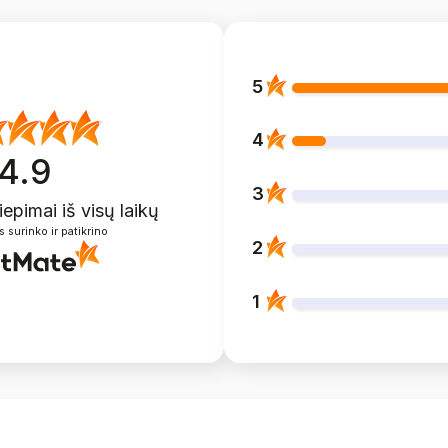
5
4
4.9
3
liepimai
iš visų laikų
s surinko ir patikrino
2
1