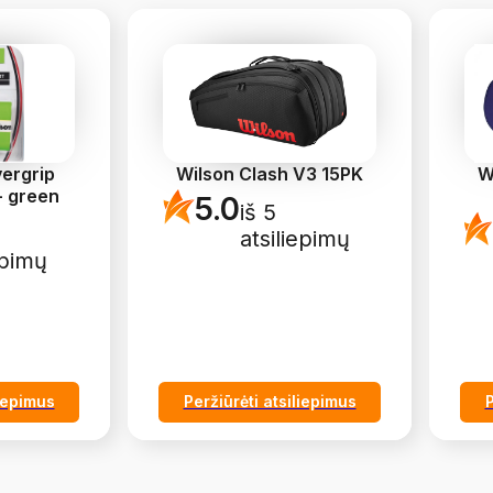
vergrip
Wilson Clash V3 15PK
W
 - green
5.0
iš 5
atsiliepimų
epimų
liepimus
Peržiūrėti atsiliepimus
P