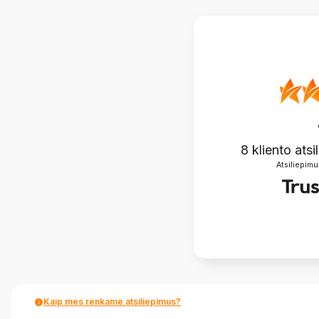
8
kliento atsi
Atsiliepimu
Kaip mes renkame atsiliepimus?