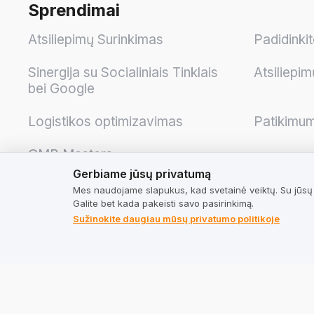
Sprendimai
Atsiliepimų Surinkimas
Padidinki
Sinergija su Socialiniais Tinklais
Atsiliepim
bei Google
Logistikos optimizavimas
Patikimu
GMB Masters
Gerbiame jūsų privatumą
Gerbiame jūsų privatumą
Mes naudojame slapukus, kad svetainė veiktų. Su jūsų s
Galite bet kada pakeisti savo pasirinkimą.
Sužinokite daugiau mūsų privatumo politikoje
Verslui
Teisinė
Kainoraštis
Naudojimo
Skaičiuotuvas
Naudojimo
vartotoj