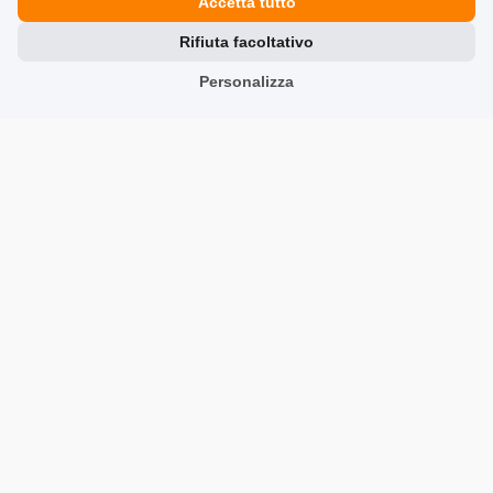
Accetta tutto
5
Rifiuta facoltativo
👍️ Va tutto bene
10/7/2025
Personalizza
0
0
Mostra originale
Anna
verificato
5
🔥🔥🔥
10/7/2025
0
0
Mostra originale
Małgorzata
verificato
5
È troppo presto per l'effetto perché sono in fase di