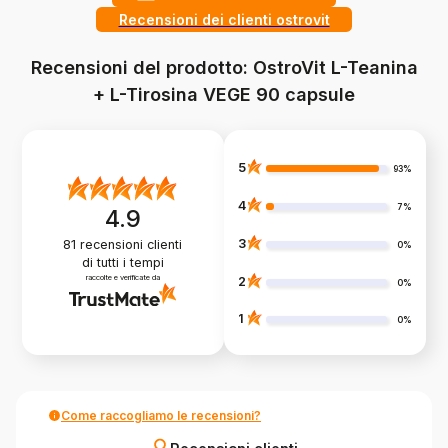
Recensioni dei clienti ostrovit
Recensioni del prodotto: OstroVit L-Teanina
+ L-Tirosina VEGE 90 capsule
5
93%
4
7%
4.9
3
81
recensioni clienti
0%
di tutti i tempi
raccolte e verificate da
2
0%
1
0%
Come raccogliamo le recensioni?