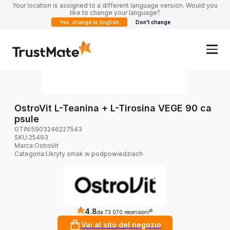
Your location is assigned to a different language version. Would you
like to change your language?
Yes, change to English
Don't change
OstroVit L-Teanina + L-Tirosina VEGE 90 ca
psule
GTIN:
5903246227543
SKU:
25493
Marca
:
OstroVit
Categoria
:
Ukryty smak w podpowiedziach
4.8
?
da 73 070 recensioni
Vai al sito del negozio