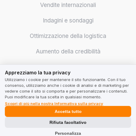
Vendite internazionali
Indagini e sondaggi
Ottimizzazione della logistica
Aumento della credibilità
Ancora più vendite
Apprezziamo la tua privacy
Apprezziamo la tua privacy
Utilizziamo i cookie per mantenere il sito funzionante. Con il tuo
Integrazioni
consenso, utilizziamo anche i cookie di analisi e di marketing per
vedere come il sito si comporta e per personalizzare i contenuti.
Puoi modificare la tua scelta in qualsiasi momento.
GMB Masters
Scopri di più nella nostra Informativa sulla privacy
Accetta tutto
Rifiuta facoltativo
Personalizza
Per Business