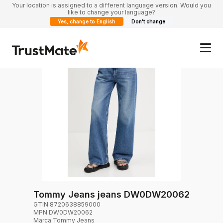
Your location is assigned to a different language version. Would you
like to change your language?
Yes, change to English
Don't change
Tommy Jeans jeans DW0DW20062
GTIN:
8720638859000
MPN:
DW0DW20062
Marca
:
Tommy Jeans