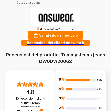
Categoria
:
Jeans
4.8
?
da 240 472 recensioni
Vai al sito del negozio
Recensioni dei clienti answear.it
Recensioni del prodotto: Tommy Jeans jeans
DW0DW20062
5
80%
4
20%
4.8
3
10
recensioni clienti
0%
di tutti i tempi
raccolte e verificate da
2
0%