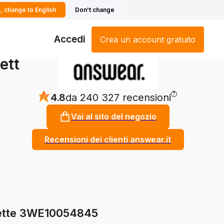
, change to English
Don't change
Accedi
Crea un account gratuito
ett
?
4.8
da 240 327 recensioni
Vai al sito del negozio
Recensioni dei clienti answear.it
olette 3WE10054845