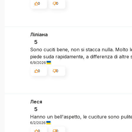
0
0
Ліліана
5
Sono cuciti bene, non si stacca nulla. Molto
piede suda rapidamente, a differenza di altre 
6/9/2026
0
0
Леся
5
Hanno un bell'aspetto, le cuciture sono puli
6/2/2026
0
0