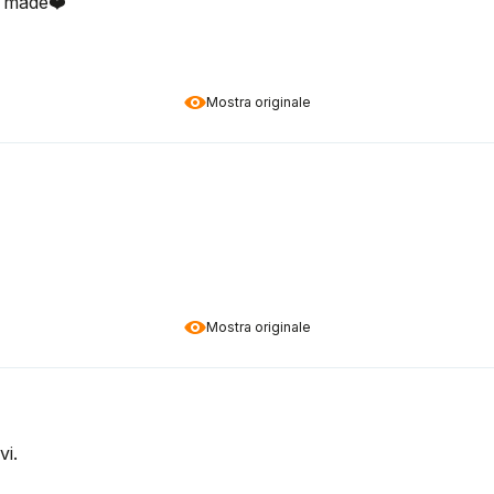
r made❤️
Mostra originale
Mostra originale
i.