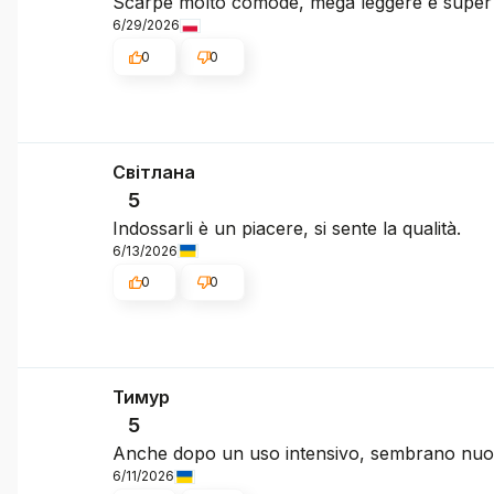
Scarpe molto comode, mega leggere e supe
6/29/2026
0
0
Світлана
5
Indossarli è un piacere, si sente la qualità.
6/13/2026
0
0
Тимур
5
Anche dopo un uso intensivo, sembrano nuov
6/11/2026