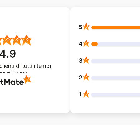
5
4
4.9
3
clienti
di tutti i tempi
e e verificate da
2
1