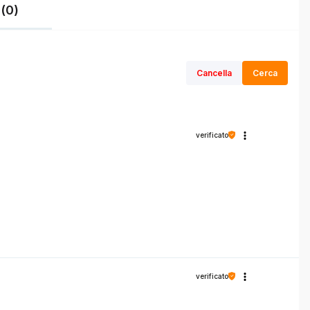
(0)
Cancella
Cerca
verificato
verificato