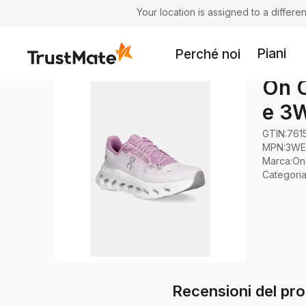
Your location is assigned to a differ
Piani
Perché noi
On C
e 3
GTIN:
761
MPN:
3WE
Marca
:
On
Categori
Recensioni del pr