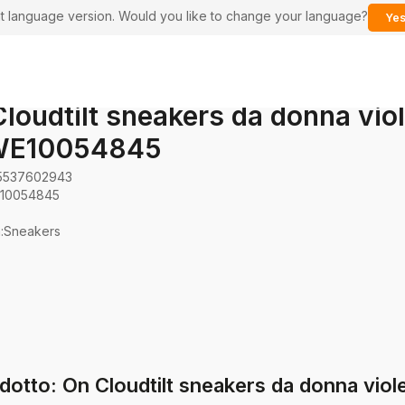
ent language version. Would you like to change your language?
Yes
loudtilt sneakers da donna viol
WE10054845
5537602943
10054845
a
:
Sneakers
odotto: On Cloudtilt sneakers da donna vi