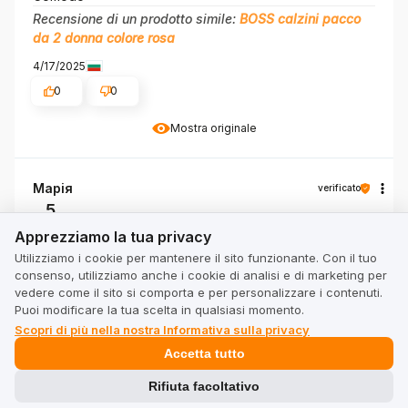
Recensione di un prodotto simile:
BOSS calzini pacco
da 2 donna colore rosa
4/17/2025
0
0
Mostra originale
Марія
verificato
5
Apprezziamo la tua privacy
👍️🔥💯💪❤️🚀
Apprezziamo la tua privacy
4/2/2025
Utilizziamo i cookie per mantenere il sito funzionante. Con il tuo
0
0
consenso, utilizziamo anche i cookie di analisi e di marketing per
vedere come il sito si comporta e per personalizzare i contenuti.
Puoi modificare la tua scelta in qualsiasi momento.
Mostra originale
Scopri di più nella nostra Informativa sulla privacy
Accetta tutto
Magdalena
verificato
Rifiuta facoltativo
5