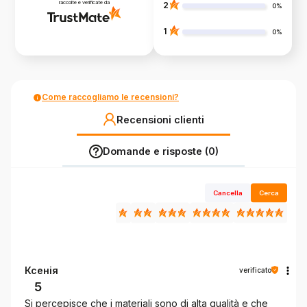
raccolte e verificate da
2
0%
1
0%
Come raccogliamo le recensioni?
Recensioni clienti
Domande e risposte (0)
Cancella
Cerca
Ксенія
verificato
5
Si percepisce che i materiali sono di alta qualità e che