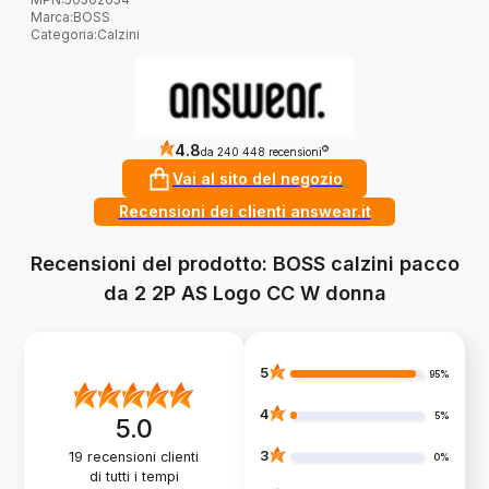
Marca
:
BOSS
Categoria
:
Calzini
4.8
?
da 240 448 recensioni
Vai al sito del negozio
Recensioni dei clienti answear.it
Recensioni del prodotto: BOSS calzini pacco
da 2 2P AS Logo CC W donna
5
95%
4
5%
5.0
3
19
recensioni clienti
0%
di tutti i tempi