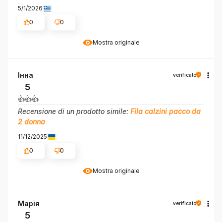
5/1/2026
0
0
Mostra originale
Інна
verificato
5
👍️👍️👍️
Recensione di un prodotto simile:
Fila calzini pacco da
2 donna
11/12/2025
0
0
Mostra originale
Марія
verificato
5