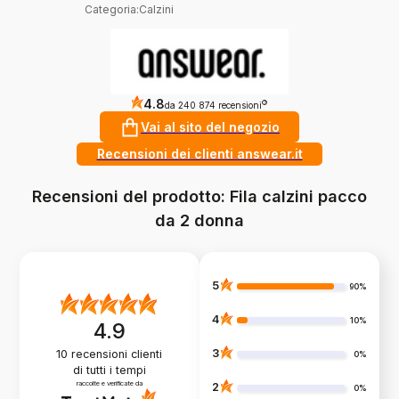
Categoria
:
Calzini
4.8
?
da 240 874 recensioni
Vai al sito del negozio
Recensioni dei clienti answear.it
Recensioni del prodotto: Fila calzini pacco
da 2 donna
5
90%
4
10%
4.9
3
10
recensioni clienti
0%
di tutti i tempi
raccolte e verificate da
2
0%