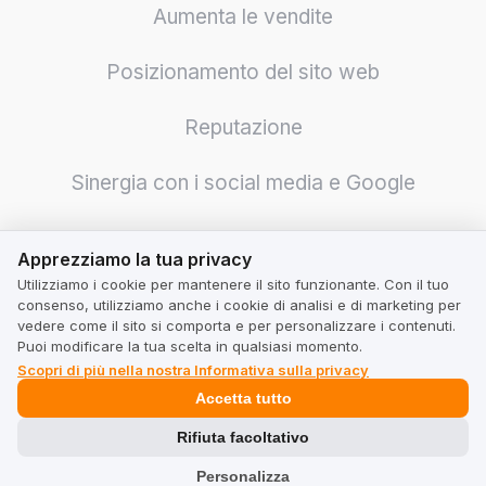
Aumenta le vendite
Posizionamento del sito web
Reputazione
Sinergia con i social media e Google
Traduzioni delle recensioni
Apprezziamo la tua privacy
Apprezziamo la tua privacy
Utilizziamo i cookie per mantenere il sito funzionante. Con il tuo
Vendite internazionali
consenso, utilizziamo anche i cookie di analisi e di marketing per
vedere come il sito si comporta e per personalizzare i contenuti.
Indagini e sondaggi
Puoi modificare la tua scelta in qualsiasi momento.
Scopri di più nella nostra Informativa sulla privacy
Accetta tutto
Ottimizzazione della logistica
Rifiuta facoltativo
Aumento della credibilità
Personalizza