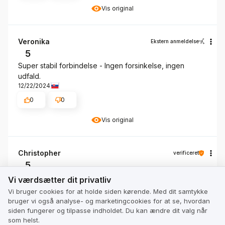
Vis original
Veronika
Ekstern anmeldelse
5
Super stabil forbindelse - Ingen forsinkelse, ingen
udfald.
12/22/2024
0
0
Vis original
Christopher
verificeret
5
Vi værdsætter dit privatliv
Virker. God hastighed på kabel.
Vi værdsætter dit privatliv
12/14/2024
Vi bruger cookies for at holde siden kørende. Med dit samtykke
bruger vi også analyse- og marketingcookies for at se, hvordan
0
0
siden fungerer og tilpasse indholdet. Du kan ændre dit valg når
som helst.
Vis original