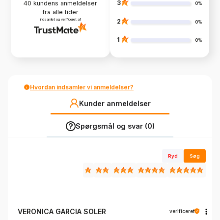
3
40
kundens anmeldelser
0%
fra alle tider
indsamlet og verificeret af
2
0%
1
0%
Hvordan indsamler vi anmeldelser?
Kunder anmeldelser
Spørgsmål og svar (0)
Ryd
Søg
VERONICA GARCIA SOLER
verificeret