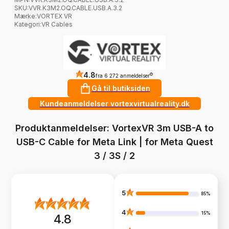
SKU:
VVR.K3M2.OQ.CABLE.USB.A.3.2
Mærke
:
VORTEX VR
Kategori
:
VR Cables
4.8
?
fra 6 272 anmeldelser
Gå til butiksiden
Kundeanmeldelser vortexvirtualreality.dk
Produktanmeldelser: VortexVR 3m USB-A to
USB-C Cable for Meta Link | for Meta Quest
3 / 3S / 2
5
85%
4
15%
4.8