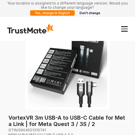
Your location is assigned to a different language version. Would you
like to change your language?
Yes, change to English
Don't change
VortexVR 3m USB-A to USB-C Cable for Met
a Link | for Meta Quest 3 / 3S / 2
GTIN:
5904501310741
MPN:
VVR.K3M2.OQ.CABLE.USB.A.3.2