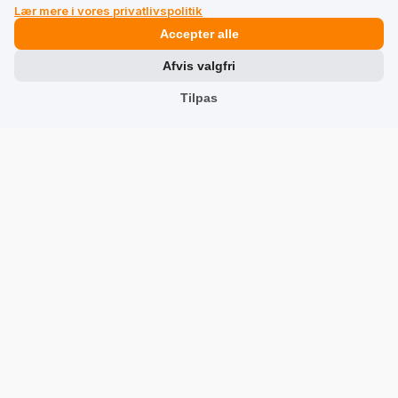
Lær mere i vores privatlivspolitik
Accepter alle
Marja
Ekstern anmeldelse
Afvis valgfri
5
Føles behageligt og irriterer ikke nakken, hvis den
Tilpas
rammer huden.
12/2/2024
0
0
Vis original
Anita
verificeret
5
🚀💯👍️ Ordren kom hurtigt Kablet overgik
forventningerne
11/28/2024
0
0
Vis original