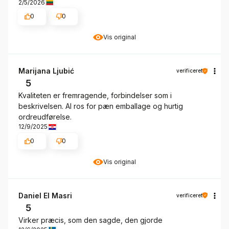
2/5/2026
0
0
Vis original
Marijana Ljubić
verificeret
5
Kvaliteten er fremragende, forbindelser som i
beskrivelsen. Al ros for pæn emballage og hurtig
ordreudførelse.
12/9/2025
0
0
Vis original
Daniel El Masri
verificeret
5
Virker præcis, som den sagde, den gjorde