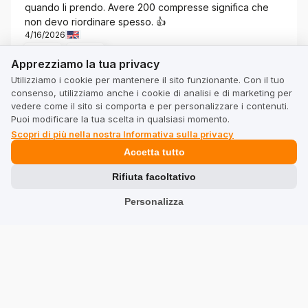
quando li prendo. Avere 200 compresse significa che
non devo riordinare spesso. 👍️
4/16/2026
Apprezziamo la tua privacy
0
0
Apprezziamo la tua privacy
Utilizziamo i cookie per mantenere il sito funzionante. Con il tuo
Mostra originale
consenso, utilizziamo anche i cookie di analisi e di marketing per
vedere come il sito si comporta e per personalizzare i contenuti.
Puoi modificare la tua scelta in qualsiasi momento.
Marzena
verificato
Scopri di più nella nostra Informativa sulla privacy
5
Accetta tutto
Molto utile
4/13/2026
Rifiuta facoltativo
0
0
Personalizza
Mostra originale
Bożena
verificato
5
Ottimi pillole, per capelli, unghie e immunità... Ostrovit è