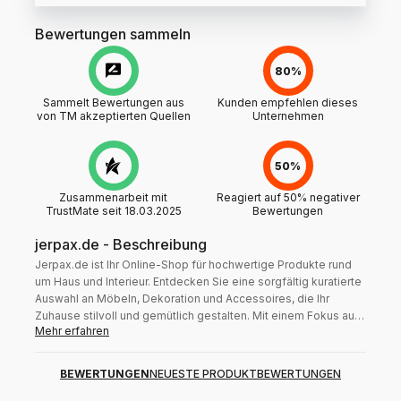
Bewertungen sammeln
80%
Sammelt Bewertungen aus
Kunden empfehlen dieses
von TM akzeptierten Quellen
Unternehmen
50%
Zusammenarbeit mit
Reagiert auf 50% negativer
TrustMate seit 18.03.2025
Bewertungen
jerpax.de
-
Beschreibung
Jerpax.de ist Ihr Online-Shop für hochwertige Produkte rund
um Haus und Interieur. Entdecken Sie eine sorgfältig kuratierte
Auswahl an Möbeln, Dekoration und Accessoires, die Ihr
Zuhause stilvoll und gemütlich gestalten. Mit einem Fokus auf
Mehr erfahren
Qualität und modernem Design bieten wir Lösungen für jeden
Raum, von der Küche bis zum Wohnzimmer. Besuchen Sie uns
für inspirierende Ideen und zuverlässigen Service, um Ihr
BEWERTUNGEN
NEUESTE PRODUKTBEWERTUNGEN
Zuhause zu einem einzigartigen Rückzugsort zu machen.