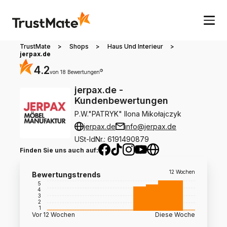
TrustMate
>
Shops
>
Haus Und Interieur
>
jerpax.de
4.2
?
von 18 Bewertungen
jerpax.de
-
Kundenbewertungen
P.W."PATRYK" Ilona Mikołajczyk
jerpax.de
info@jerpax.de
USt-IdNr.
:
6191490879
Finden Sie uns auch auf
:
12 Wochen
Bewertungstrends
5
4
3
2
1
Vor 12 Wochen
Diese Woche