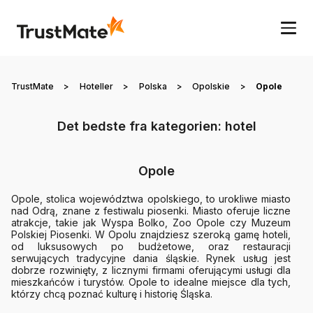
TrustMate
>
Hoteller
>
Polska
>
Opolskie
>
Opole
Det bedste fra kategorien
:
hotel
Opole
Opole, stolica województwa opolskiego, to urokliwe miasto
nad Odrą, znane z festiwalu piosenki. Miasto oferuje liczne
atrakcje, takie jak Wyspa Bolko, Zoo Opole czy Muzeum
Polskiej Piosenki. W Opolu znajdziesz szeroką gamę hoteli,
od luksusowych po budżetowe, oraz restauracji
serwujących tradycyjne dania śląskie. Rynek usług jest
dobrze rozwinięty, z licznymi firmami oferującymi usługi dla
mieszkańców i turystów. Opole to idealne miejsce dla tych,
którzy chcą poznać kulturę i historię Śląska.