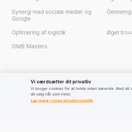
Synergi med sociale medier og
Gennemgå
Google
Optimering af logistik
Øget tro
GMB Masters
Vi værdsætter dit privatliv
For Virksomheder
Juridis
Vi værdsætter dit privatliv
Vi bruger cookies for at holde siden kørende. Med dit
Prisfastsættelse
Vilkår og 
dit valg når som helst.
Lær mere i vores privatlivspolitik
virksomh
Lommeregner
Vilkår og 
Politik fo
personlig