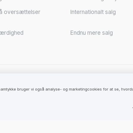
 oversættelser
Internationalt salg
værdighed
Endnu mere salg
k
Industrier
 samtykke bruger vi også analyse- og marketingcookies for at se, hvord
betingelser for
Butikker
eder
Virksomheder
betingelser for brugere
Hoteller
r beskyttelse af
Restauranter
e oplysninger