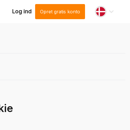
Log ind
Opret gratis konto
kie