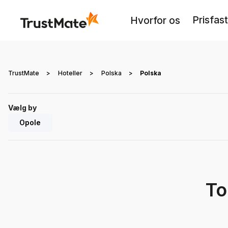
Prisfas
Hvorfor os
TrustMate
>
Hoteller
>
Polska
>
Polska
Vælg by
Opole
To