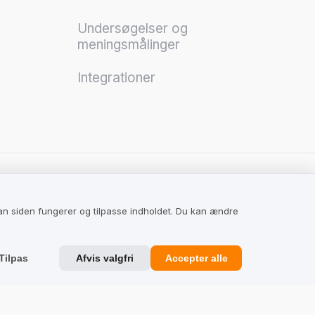
Undersøgelser og
meningsmålinger
Integrationer
TrustMate
an siden fungerer og tilpasse indholdet. Du kan ændre
Kontakt os
Anmeldelser om os
Tilpas
Afvis valgfri
Accepter alle
Partnere
Team