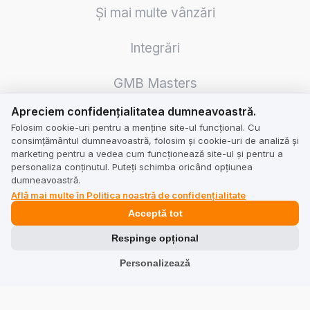
Și mai multe vânzări
Integrări
GMB Masters
Apreciem confidențialitatea dumneavoastră.
Apreciem confidențialitatea dumneavoastră.
Folosim cookie-uri pentru a menține site-ul funcțional. Cu
consimțământul dumneavoastră, folosim și cookie-uri de analiză și
marketing pentru a vedea cum funcționează site-ul și pentru a
Pentru Afaceri
personaliza conținutul. Puteți schimba oricând opțiunea
dumneavoastră.
Află mai multe în Politica noastră de confidențialitate
Prețuri
Acceptă tot
Calculator
Respinge opțional
Legal
Personalizează
Termeni & Condiții pentru Afaceri