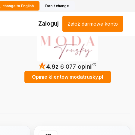
, change to English
Don't change
Zaloguj
Załóż darmowe konto
?
4.9
z 6 077 opinii
Opinie klientów modatrusky.pl