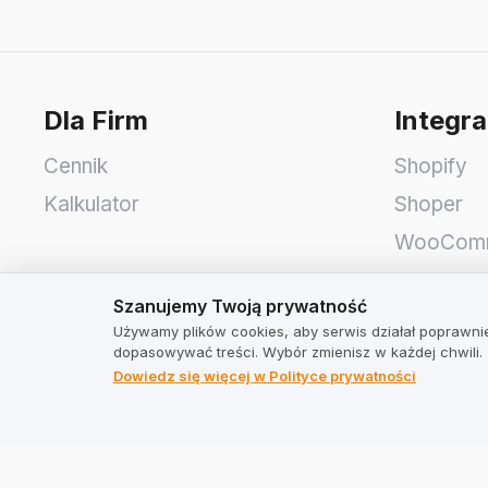
Dla Firm
Integra
Cennik
Shopify
Kalkulator
Shoper
WooCom
Idosell
Szanujemy Twoją prywatność
Szanujemy Twoją prywatność
PrestaSh
Używamy plików cookies, aby serwis działał poprawnie
dopasowywać treści. Wybór zmienisz w każdej chwili.
TrustMate
Adres
Dowiedz się więcej w Polityce prywatności
Kontakt
TrustMate
Informacje dla akcjonariuszy
Bartoszo