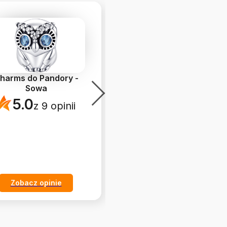
harms do Pandory -
Charms do Pandory -
Sowa
Nocne Niebo
5.0
4.9
z 9 opinii
z 9 opinii
Zobacz opinie
Zobacz opinie