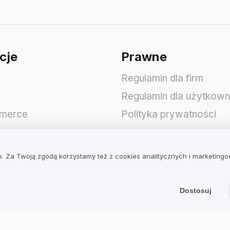
cje
Prawne
Regulamin dla firm
Regulamin dla użytkow
merce
Polityka prywatności
op
. Za Twoją zgodą korzystamy też z cookies analitycznych i marketing
Dostosuj
 S.A.
wicka 3
,
51-641