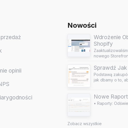
Nowości
sprzedaż
Wdrożenie Obs
Shopify
k
Zaaktualizowaliśm
nowego Storefront
Sprawdź Jak 
ie opinii
Podstawą zakupów
jak dbamy o to, a
 NPS
Nowe Raport
iarygodności
• Raporty: Odświe
e
Zobacz wszystkie