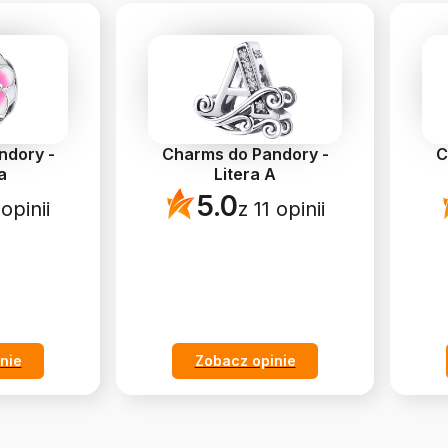
ndory -
Charms do Pandory -
C
a
Litera A
5.0
opinii
z 11 opinii
nie
Zobacz opinie