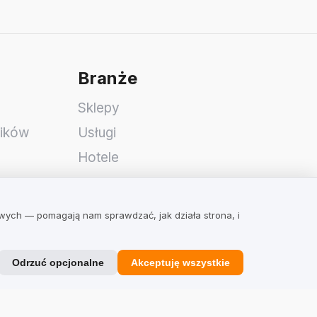
Branże
Sklepy
ników
Usługi
Hotele
Restauracje
Znajdź firmę
owych — pomagają nam sprawdzać, jak działa strona, i
Odrzuć opcjonalne
Akceptuję wszystkie