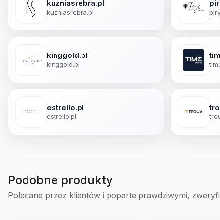
kuzniasrebra.pl
pir
kuzniasrebra.pl
pir
kinggold.pl
ti
kinggold.pl
tim
estrello.pl
tro
estrello.pl
tro
Podobne produkty
Polecane przez klientów i poparte prawdziwymi, zweryf