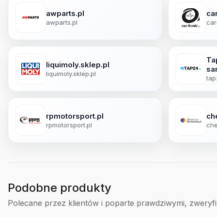
awparts.pl
car
awparts.pl
car
Ta
liquimoly.sklep.pl
sa
liquimoly.sklep.pl
tap
rpmotorsport.pl
ch
rpmotorsport.pl
che
Podobne produkty
Polecane przez klientów i poparte prawdziwymi, zweryf