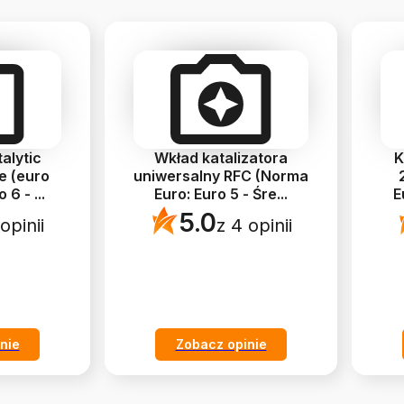
alytic
Wkład katalizatora
K
e (euro
uniwersalny RFC (Norma
o 6 -
...
Euro: Euro 5 - Śre
...
E
5.0
opinii
z 4 opinii
nie
Zobacz opinie