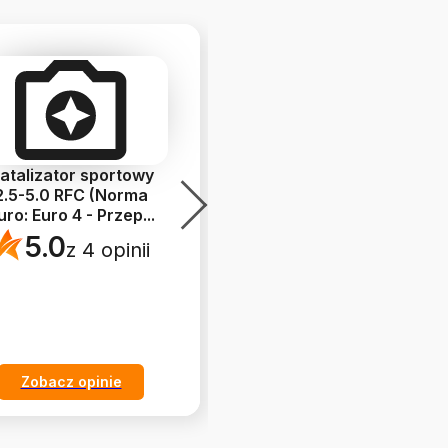
atalizator sportowy
Sport catalytic
2.5-5.0 RFC (Norma
converter 0.7-2.5 RFC
uro: Euro 4 - Przep
...
(euro standard: Euro 4
...
5.0
5.0
z 4 opinii
z 5 opinii
Zobacz opinie
Zobacz opinie