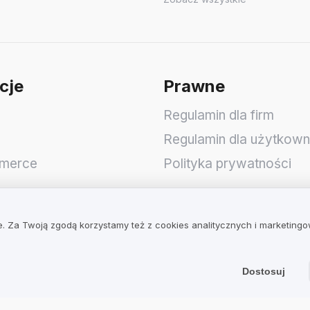
cje
Prawne
Regulamin dla firm
Regulamin dla użytkow
merce
Polityka prywatności
op
. Za Twoją zgodą korzystamy też z cookies analitycznych i marketing
Dostosuj
 S.A.
wicka 3
,
51-641