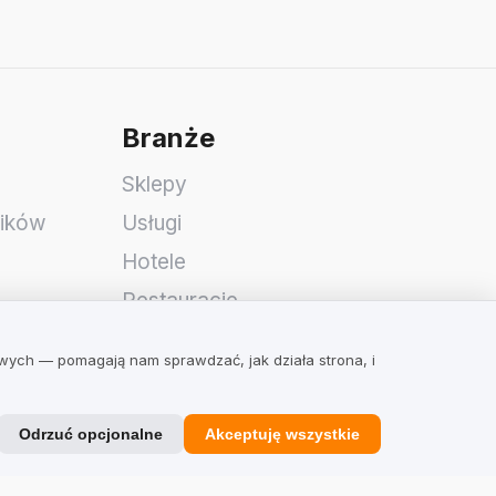
Branże
Sklepy
ników
Usługi
Hotele
Restauracje
Znajdź firmę
owych — pomagają nam sprawdzać, jak działa strona, i
Odrzuć opcjonalne
Akceptuję wszystkie