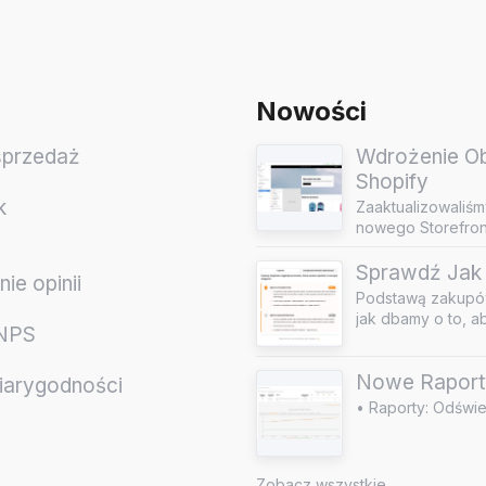
Nowości
sprzedaż
Wdrożenie Obs
Shopify
k
Zaaktualizowaliśm
nowego Storefront
Sprawdź Jak 
ie opinii
Podstawą zakupów
jak dbamy o to, a
 NPS
Nowe Raport
iarygodności
• Raporty: Odświe
e
Zobacz wszystkie