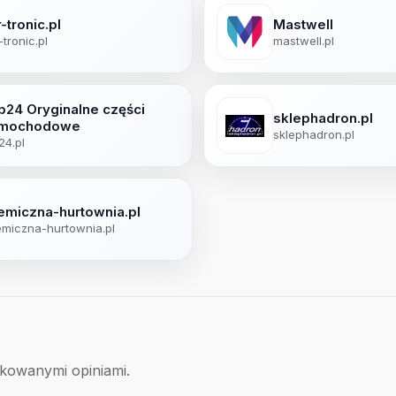
-tronic.pl
Mastwell
-tronic.pl
mastwell.pl
p24 Oryginalne części
sklephadron.pl
mochodowe
sklephadron.pl
24.pl
emiczna-hurtownia.pl
miczna-hurtownia.pl
ikowanymi opiniami.