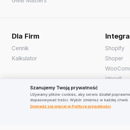
GMB Masters
Dla Firm
Integra
Cennik
Shopify
Kalkulator
Shoper
WooCom
Idosell
Szanujemy Twoją prywatność
Szanujemy Twoją prywatność
PrestaSh
Używamy plików cookies, aby serwis działał poprawnie
dopasowywać treści. Wybór zmienisz w każdej chwili.
TrustMate
Adres
Dowiedz się więcej w Polityce prywatności
Kontakt
TrustMate
Informacje dla akcjonariuszy
Bartoszo