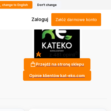
, change to English
Don't change
Zaloguj
Załóż darmowe konto
?
5.0
z 481 opinii
Przejdź na stronę sklepu
Opinie klientów kat-eko.com