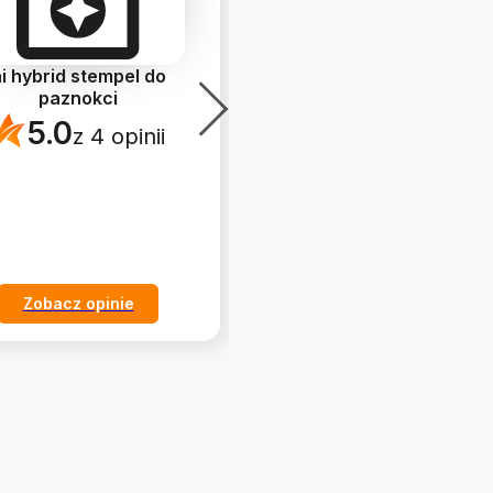
i hybrid stempel do
#415 hi hybrid lakier
paznokci
hybrydowy Black
Graphite 5ml
5.0
z 4 opinii
5.0
z 3 opinii
Zobacz opinie
Zobacz opinie