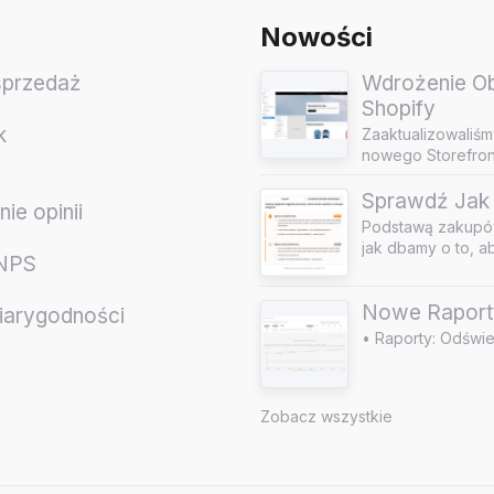
Nowości
sprzedaż
Wdrożenie Obs
Shopify
k
Zaaktualizowaliśm
nowego Storefront
Sprawdź Jak 
ie opinii
Podstawą zakupów
jak dbamy o to, a
 NPS
Nowe Raport
iarygodności
• Raporty: Odświe
e
Zobacz wszystkie