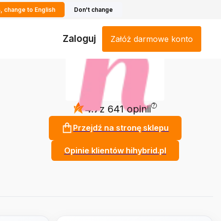
, change to English
Don't change
Zaloguj
Załóż darmowe konto
?
4.7
z 641 opinii
Przejdź na stronę sklepu
Opinie klientów hihybrid.pl