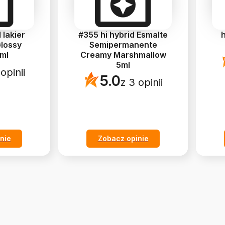
 lakier
#355 hi hybrid Esmalte
h
lossy
Semipermanente
ml
Creamy Marshmallow
5ml
opinii
5.0
z 3 opinii
nie
Zobacz opinie