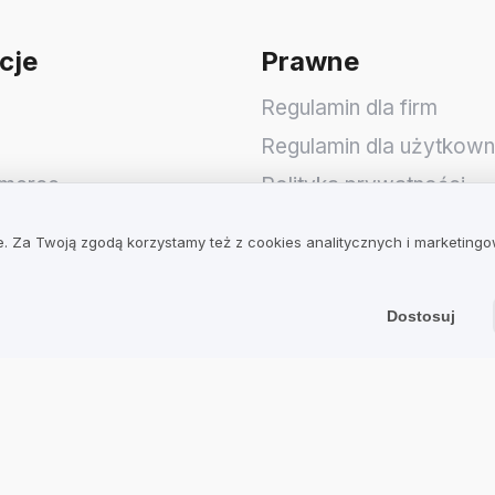
cje
Prawne
Regulamin dla firm
Regulamin dla użytkow
merce
Polityka prywatności
. Za Twoją zgodą korzystamy też z cookies analitycznych i marketing
op
Dostosuj
 S.A.
wicka 3
,
51-641
,
Polska