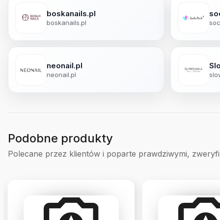
boskanails.pl
so
boskanails.pl
soc
neonail.pl
Sl
neonail.pl
slo
Podobne produkty
Polecane przez klientów i poparte prawdziwymi, zweryf