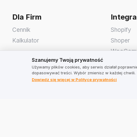
Dla Firm
Integra
Cennik
Shopify
Kalkulator
Shoper
WooCom
Szanujemy Twoją prywatność
Szanujemy Twoją prywatność
Idosell
Używamy plików cookies, aby serwis działał poprawnie
PrestaSh
dopasowywać treści. Wybór zmienisz w każdej chwili.
Dowiedz się więcej w Polityce prywatności
TrustMate
Adres
Kontakt
TrustMate
Informacje dla akcjonariuszy
Bartoszo
Blog
Wrocław
Opinie o nas