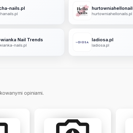
cha-nails.pl
hurtowniahellonail
hanails.pl
hurtowniahellonails.pl
owianka Nail Trends
ladiosa.pl
wianka-nails.pl
ladiosa.pl
ikowanymi opiniami.