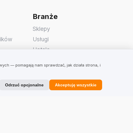
Branże
Sklepy
ników
Usługi
Hotele
Restauracje
owych — pomagają nam sprawdzać, jak działa strona, i
Znajdź firmę
Odrzuć opcjonalne
Akceptuję wszystkie