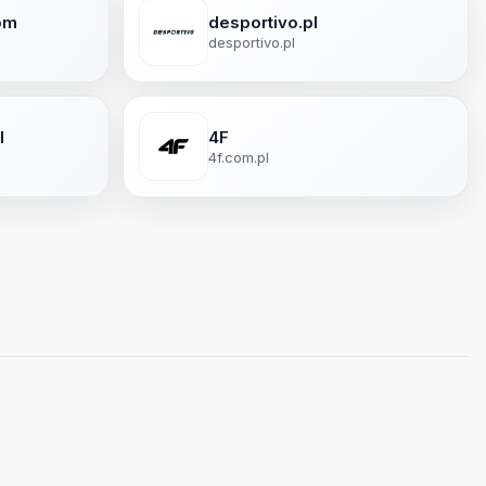
om
desportivo.pl
desportivo.pl
l
4F
4f.com.pl