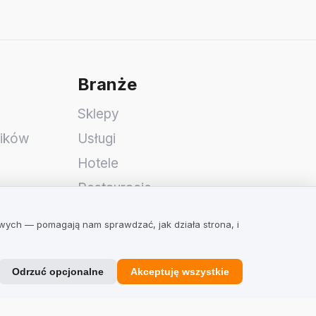
Branże
Sklepy
ników
Usługi
Hotele
Restauracje
Znajdź firmę
owych — pomagają nam sprawdzać, jak działa strona, i
Odrzuć opcjonalne
Akceptuję wszystkie