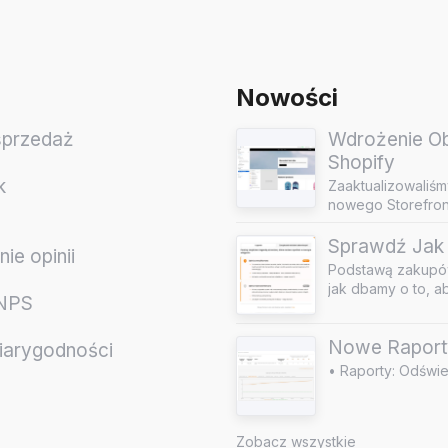
Nowości
sprzedaż
Wdrożenie Obs
Shopify
k
Zaaktualizowaliśm
nowego Storefront
Sprawdź Jak 
ie opinii
Podstawą zakupów
jak dbamy o to, a
 NPS
Nowe Raport
iarygodności
• Raporty: Odświe
e
Zobacz wszystkie