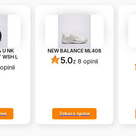
 U NK
NEW BALANCE ML408
T WSH L
5.0
z 8 opinii
opinii
nie
Zobacz opinie