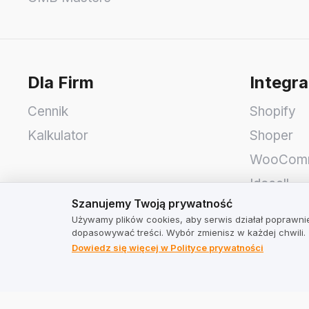
Dla Firm
Integra
Cennik
Shopify
Kalkulator
Shoper
WooCom
Idosell
Szanujemy Twoją prywatność
Szanujemy Twoją prywatność
PrestaSh
Używamy plików cookies, aby serwis działał poprawnie
dopasowywać treści. Wybór zmienisz w każdej chwili.
TrustMate
Adres
Dowiedz się więcej w Polityce prywatności
Kontakt
TrustMate
Informacje dla akcjonariuszy
Bartoszo