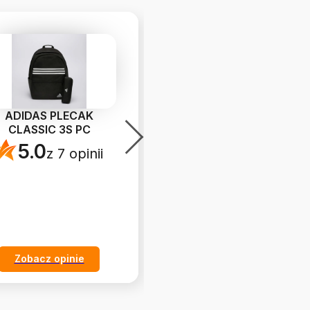
ADIDAS PLECAK
REEBOK ROYAL PRIME
CLASSIC 3S PC
2.0
5.0
5.0
z 7 opinii
z 54 opinii
Zobacz opinie
Zobacz opinie