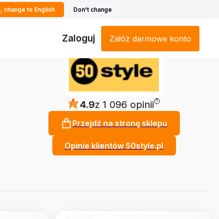
, change to English
Don't change
Zaloguj
Załóż darmowe konto
?
4.9
z 1 096 opinii
Przejdź na stronę sklepu
Opinie klientów 50style.pl