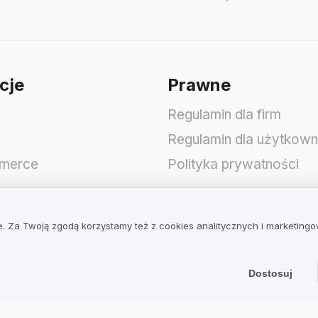
cje
Prawne
Regulamin dla firm
Regulamin dla użytkow
merce
Polityka prywatności
op
. Za Twoją zgodą korzystamy też z cookies analitycznych i marketing
Dostosuj
 S.A.
wicka 3
,
51-641