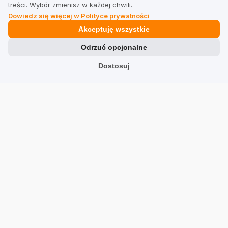
treści. Wybór zmienisz w każdej chwili.
Dowiedz się więcej w Polityce prywatności
Prawne
Akceptuję wszystkie
Odrzuć opcjonalne
Regulamin dla firm
Dostosuj
Regulamin dla użytkowników
Polityka prywatności
Branże
Sklepy
Usługi
Hotele
Restauracje
Znajdź firmę