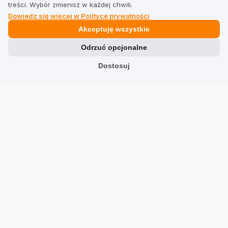
treści. Wybór zmienisz w każdej chwili.
Dowiedz się więcej w Polityce prywatności
Prawne
Akceptuję wszystkie
Odrzuć opcjonalne
Regulamin dla firm
Dostosuj
Regulamin dla użytkowników
Polityka prywatności
Branże
Sklepy
Usługi
Hotele
Restauracje
Znajdź firmę