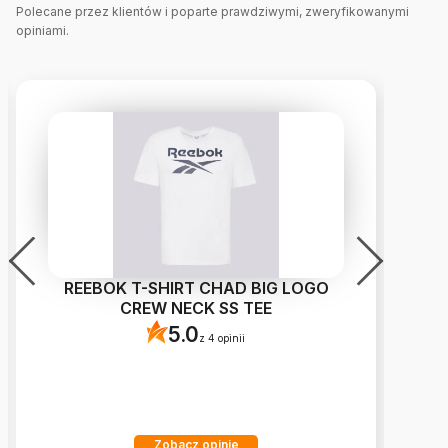
Polecane przez klientów i poparte prawdziwymi, zweryfikowanymi
opiniami.
REEBOK T-SHIRT CHAD BIG LOGO
N
CREW NECK SS TEE
5.0
z 4 opinii
Zobacz opinie