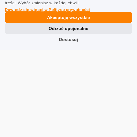
treści. Wybór zmienisz w każdej chwili.
Dowiedz się więcej w Polityce prywatności
Prawne
Akceptuję wszystkie
Odrzuć opcjonalne
Regulamin dla firm
Dostosuj
Regulamin dla użytkowników
Polityka prywatności
Branże
Sklepy
Usługi
Hotele
Restauracje
Znajdź firmę