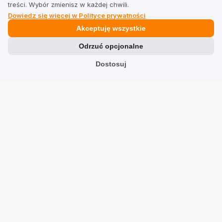
treści. Wybór zmienisz w każdej chwili.
Dowiedz się więcej w Polityce prywatności
Prawne
Akceptuję wszystkie
Odrzuć opcjonalne
Regulamin dla firm
Dostosuj
Regulamin dla użytkowników
Polityka prywatności
Branże
Sklepy
Usługi
Hotele
Restauracje
Znajdź firmę