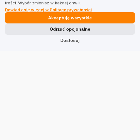
treści. Wybór zmienisz w każdej chwili.
Dowiedz się więcej w Polityce prywatności
Prawne
Akceptuję wszystkie
Odrzuć opcjonalne
Regulamin dla firm
Dostosuj
Regulamin dla użytkowników
Polityka prywatności
Branże
Sklepy
Usługi
Hotele
Restauracje
Znajdź firmę