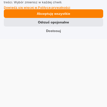
treści. Wybór zmienisz w każdej chwili.
Dowiedz się więcej w Polityce prywatności
Prawne
Akceptuję wszystkie
Odrzuć opcjonalne
Regulamin dla firm
Dostosuj
Regulamin dla użytkowników
Polityka prywatności
Branże
Sklepy
Usługi
Hotele
Restauracje
Znajdź firmę