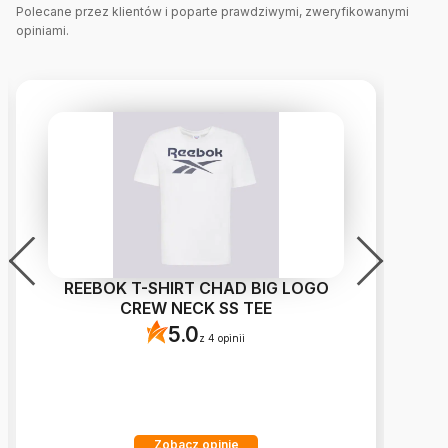
Polecane przez klientów i poparte prawdziwymi, zweryfikowanymi
opiniami.
REEBOK T-SHIRT CHAD BIG LOGO
N
CREW NECK SS TEE
5.0
z 4 opinii
Zobacz opinie