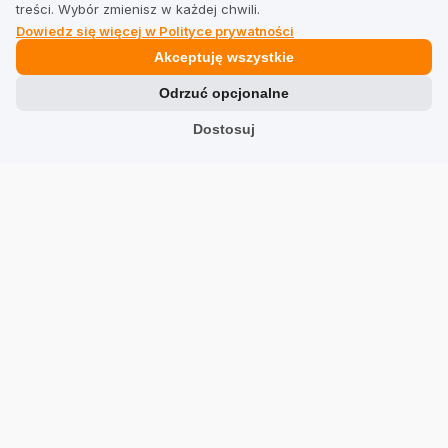
treści. Wybór zmienisz w każdej chwili.
Dowiedz się więcej w Polityce prywatności
Prawne
Akceptuję wszystkie
Odrzuć opcjonalne
Regulamin dla firm
Dostosuj
Regulamin dla użytkowników
Polityka prywatności
Branże
Sklepy
Usługi
Hotele
Restauracje
Znajdź firmę