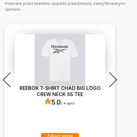
Polecane przez klientów i poparte prawdziwymi, zweryfikowanymi
opiniami.
REEBOK T-SHIRT CHAD BIG LOGO
N
CREW NECK SS TEE
5.0
z 4 opinii
Zobacz opinie