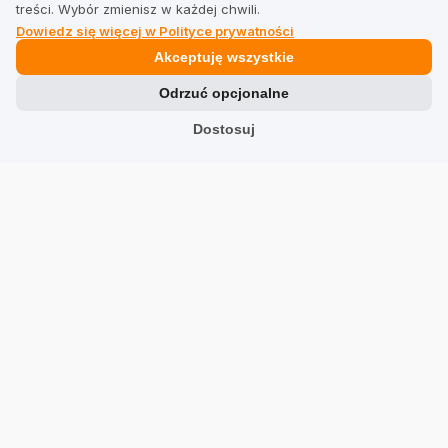
treści. Wybór zmienisz w każdej chwili.
Dowiedz się więcej w Polityce prywatności
Prawne
Akceptuję wszystkie
Odrzuć opcjonalne
Regulamin dla firm
Dostosuj
Regulamin dla użytkowników
Polityka prywatności
Branże
Sklepy
Usługi
Hotele
Restauracje
Znajdź firmę